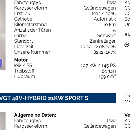
Fahrzeugtyp
Pkw
Kr
Karosserieform
Geländewagen
C
Erst-Zul.
Mär / 2026
C
Getriebe
Automatik
Sc
Kilometerstand
10 km
Um
Anzahl der Türen
5
St
Farbe
Schwarz
Standort
Zentrallager
Lieferzeit
ab ca. 12.08.2026
Unsere Nummer
823241573
Motor:
kW / PS
107 kW / 145 PS
Treibstoff
Benzin
Hubraum
1.199 cm³
Pr
2 VGT 48V-HYBRID 21KW SPORT S
M
Allgemeine Daten:
Ve
Fahrzeugtyp
Pkw
Kr
Karosserieform
Geländewagen
C