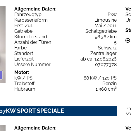
Allgemeine Daten:
Ve
Fahrzeugtyp
Pkw
Sc
Karosserieform
Limousine
Um
Erst-Zul.
Mai / 2011
St
Getriebe
Schaltgetriebe
Kilometerstand
98.362 km
Anzahl der Türen
5
Farbe
Schwarz
Standort
Zentrallager
Lieferzeit
ab ca. 12.08.2026
Unsere Nummer
07077378
Motor:
kW / PS
88 kW / 120 PS
Treibstoff
Benzin
Hubraum
1.368 cm³
Pr
T 107KW SPORT SPECIALE
M
Allgemeine Daten:
Ve