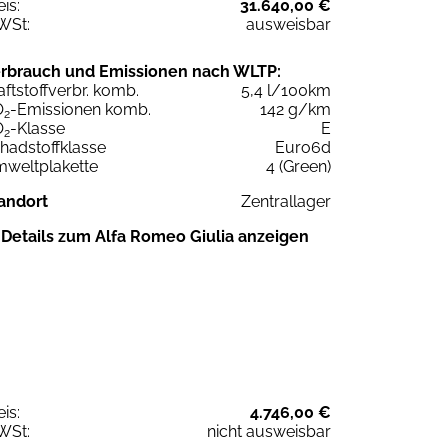
eis:
31.640,00 €
WSt:
ausweisbar
rbrauch und Emissionen nach WLTP:
aftstoffverbr. komb.
5,4 l/100km
O
-Emissionen komb.
142 g/km
2
O
-Klasse
E
2
hadstoffklasse
Euro6d
weltplakette
4 (Green)
andort
Zentrallager
Details zum Alfa Romeo Giulia anzeigen
eis:
4.746,00 €
WSt:
nicht ausweisbar