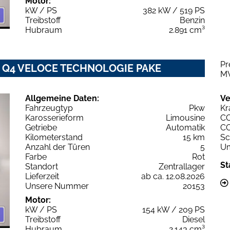
Motor:
kW / PS
382 kW / 519 PS
Treibstoff
Benzin
Hubraum
2.891 cm³
Pr
6V Q4 VELOCE TECHNOLOGIE PAKE
M
Allgemeine Daten:
Ve
Fahrzeugtyp
Pkw
Kr
Karosserieform
Limousine
C
Getriebe
Automatik
C
Kilometerstand
15 km
Sc
Anzahl der Türen
5
Um
Farbe
Rot
St
Standort
Zentrallager
Lieferzeit
ab ca. 12.08.2026
Unsere Nummer
20153
Motor:
kW / PS
154 kW / 209 PS
Treibstoff
Diesel
Hubraum
2.143 cm³