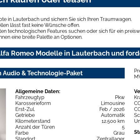
te in Lauterbach und sichern Sie sich Ihren Traumwagen.
len lässt fast keine Wünsche offen.
en technologischen Features suchen oder sich für ein preiswe
hnen eine breite Palette an Optionen.
lfa Romeo Modelle in Lauterbach und forde
Pr
m Audio & Technologie-Paket
M
Allgemeine Daten:
Ve
Fahrzeugtyp
Pkw
Kr
Karosserieform
Limousine
C
Erst-Zul.
Feb / 2026
C
Getriebe
Automatik
Sc
Kilometerstand
12.500 km
Um
Anzahl der Türen
5
St
Farbe
Grau
Standort
Zentrallager