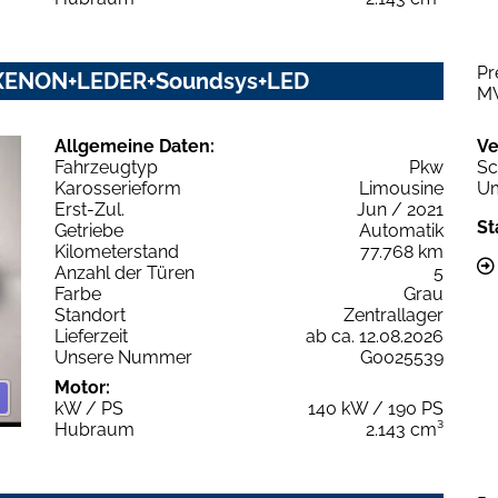
Pr
M+XENON+LEDER+Soundsys+LED
M
Allgemeine Daten:
Ve
Fahrzeugtyp
Pkw
Sc
Karosserieform
Limousine
Um
Erst-Zul.
Jun / 2021
St
Getriebe
Automatik
Kilometerstand
77.768 km
Anzahl der Türen
5
Farbe
Grau
Standort
Zentrallager
Lieferzeit
ab ca. 12.08.2026
Unsere Nummer
G0025539
Motor:
kW / PS
140 kW / 190 PS
Hubraum
2.143 cm³