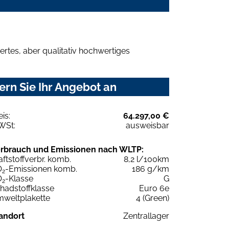
rtes, aber qualitativ hochwertiges
rn Sie Ihr Angebot an
eis:
64.297,00 €
WSt:
ausweisbar
rbrauch und Emissionen nach WLTP:
aftstoffverbr. komb.
8,2 l/100km
O
-Emissionen komb.
186 g/km
2
O
-Klasse
G
2
hadstoffklasse
Euro 6e
weltplakette
4 (Green)
andort
Zentrallager