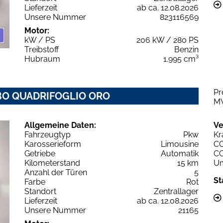
Lieferzeit
ab ca. 12.08.2026
Unsere Nummer
823116569
Motor:
kW / PS
206 kW / 280 PS
Treibstoff
Benzin
Hubraum
1.995 cm³
Pr
URBO QUADRIFOGLIO ORO
M
Allgemeine Daten:
Ve
Fahrzeugtyp
Pkw
Kr
Karosserieform
Limousine
C
Getriebe
Automatik
C
Kilometerstand
15 km
Um
Anzahl der Türen
5
St
Farbe
Rot
Standort
Zentrallager
Lieferzeit
ab ca. 12.08.2026
Unsere Nummer
21165