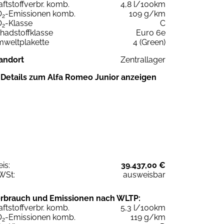
aftstoffverbr. komb.
4,8 l/100km
O
-Emissionen komb.
109 g/km
2
O
-Klasse
C
2
hadstoffklasse
Euro 6e
weltplakette
4 (Green)
andort
Zentrallager
Details zum Alfa Romeo Junior anzeigen
eis:
39.437,00 €
WSt:
ausweisbar
rbrauch und Emissionen nach WLTP:
aftstoffverbr. komb.
5,3 l/100km
O
-Emissionen komb.
119 g/km
2