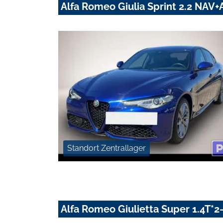
Alfa Romeo Giulia Sprint 2.2 NA
Standort Zentrallager
Alfa Romeo Giulietta Super 1.4T*