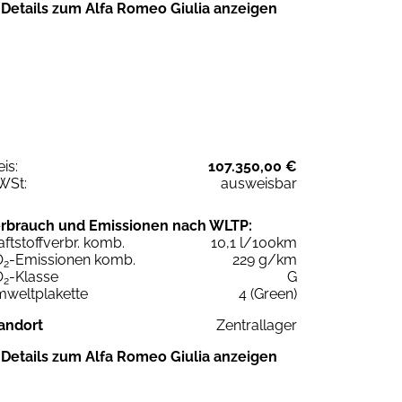
Details zum Alfa Romeo Giulia anzeigen
eis:
107.350,00 €
WSt:
ausweisbar
rbrauch und Emissionen nach WLTP:
aftstoffverbr. komb.
10,1 l/100km
O
-Emissionen komb.
229 g/km
2
O
-Klasse
G
2
weltplakette
4 (Green)
andort
Zentrallager
Details zum Alfa Romeo Giulia anzeigen