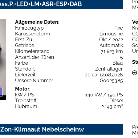
Pr
V+Ass.P.+LED+LM+ASR+ESP+DAB
M
Allgemeine Daten:
Ve
Fahrzeugtyp
Pkw
Kr
Karosserieform
Limousine
C
Erst-Zul.
Okt / 2022
C
Getriebe
Automatik
Sc
Kilometerstand
71.823 km
Um
Anzahl der Türen
5
St
Farbe
Blau
Standort
Zentrallager
Lieferzeit
ab ca. 12.08.2026
Unsere Nummer
G0025385
Motor:
kW / PS
140 kW / 190 PS
Treibstoff
Diesel
Hubraum
2.143 cm³
Pr
2-Zon-Klimaaut Nebelscheinw
M