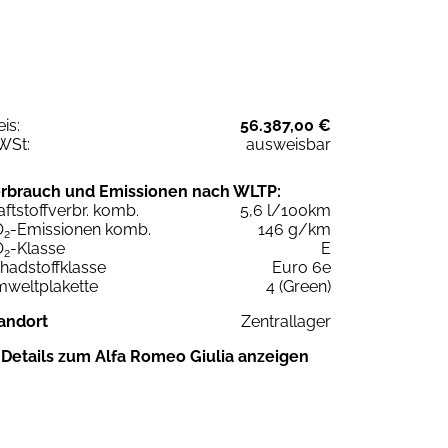
eis:
56.387,00 €
WSt:
ausweisbar
rbrauch und Emissionen nach WLTP:
aftstoffverbr. komb.
5,6 l/100km
O
-Emissionen komb.
146 g/km
2
O
-Klasse
E
2
hadstoffklasse
Euro 6e
weltplakette
4 (Green)
andort
Zentrallager
Details zum Alfa Romeo Giulia anzeigen