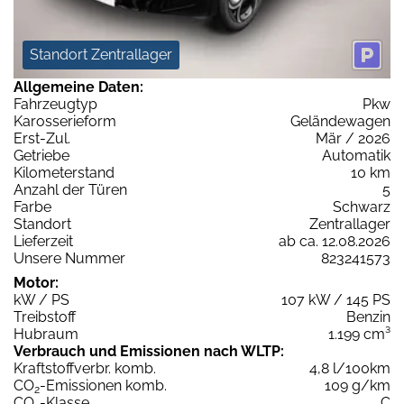
Standort Zentrallager
Allgemeine Daten:
Fahrzeugtyp
Pkw
Karosserieform
Geländewagen
Erst-Zul.
Mär / 2026
Getriebe
Automatik
Kilometerstand
10 km
Anzahl der Türen
5
Farbe
Schwarz
Standort
Zentrallager
Lieferzeit
ab ca. 12.08.2026
Unsere Nummer
823241573
Motor:
kW / PS
107 kW / 145 PS
Treibstoff
Benzin
Hubraum
1.199 cm³
Verbrauch und Emissionen nach WLTP:
Kraftstoffverbr. komb.
4,8 l/100km
CO
-Emissionen komb.
109 g/km
2
CO
-Klasse
C