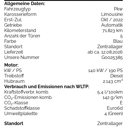
Allgemeine Daten:
Fahrzeugtyp
Pkw
Karosserieform
Limousine
Erst-Zul.
Okt / 2022
Getriebe
Automatik
Kilometerstand
71.823 km
Anzahl der Türen
5
Farbe
Blau
Standort
Zentrallager
Lieferzeit
ab ca. 12.08.2026
Unsere Nummer
G0025385
Motor:
kW / PS
140 kW / 190 PS
Treibstoff
Diesel
Hubraum
2.143 cm³
Verbrauch und Emissionen nach WLTP:
Kraftstoffverbr. komb.
5,4 l/100km
CO
-Emissionen komb.
142 g/km
2
CO
-Klasse
E
2
Schadstoffklasse
Euro6d
Umweltplakette
4 (Green)
Standort
Zentrallager