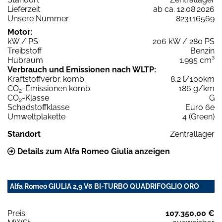
Lieferzeit
ab ca. 12.08.2026
Unsere Nummer
823116569
Motor:
kW / PS
206 kW / 280 PS
Treibstoff
Benzin
Hubraum
1.995 cm³
Verbrauch und Emissionen nach WLTP:
Kraftstoffverbr. komb.
8,2 l/100km
CO
-Emissionen komb.
186 g/km
2
CO
-Klasse
G
2
Schadstoffklasse
Euro 6e
Umweltplakette
4 (Green)
Standort
Zentrallager
Details zum Alfa Romeo Giulia anzeigen
Alfa Romeo GIULIA 2,9 V6 BI-TURBO QUADRIFOGLIO ORO
Preis:
107.350,00 €