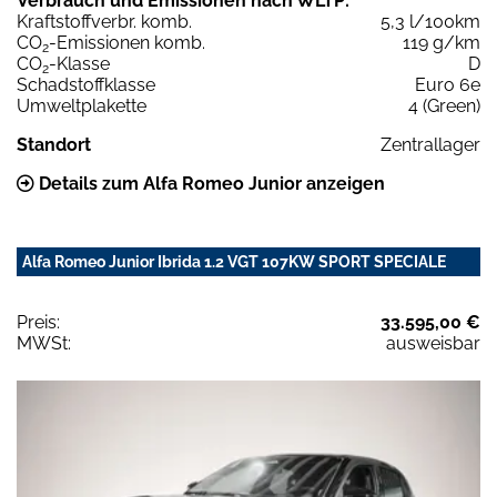
Verbrauch und Emissionen nach WLTP:
Kraftstoffverbr. komb.
5,3 l/100km
CO
-Emissionen komb.
119 g/km
2
CO
-Klasse
D
2
Schadstoffklasse
Euro 6e
Umweltplakette
4 (Green)
Standort
Zentrallager
Details zum Alfa Romeo Junior anzeigen
Alfa Romeo Junior Ibrida 1.2 VGT 107KW SPORT SPECIALE
Preis:
33.595,00 €
MWSt:
ausweisbar