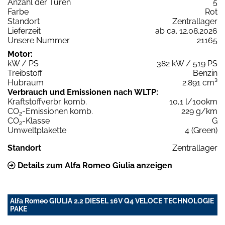
Anzahl der Türen
5
Farbe
Rot
Standort
Zentrallager
Lieferzeit
ab ca. 12.08.2026
Unsere Nummer
21165
Motor:
kW / PS
382 kW / 519 PS
Treibstoff
Benzin
Hubraum
2.891 cm³
Verbrauch und Emissionen nach WLTP:
Kraftstoffverbr. komb.
10,1 l/100km
CO
-Emissionen komb.
229 g/km
2
CO
-Klasse
G
2
Umweltplakette
4 (Green)
Standort
Zentrallager
Details zum Alfa Romeo Giulia anzeigen
Alfa Romeo GIULIA 2.2 DIESEL 16V Q4 VELOCE TECHNOLOGIE
PAKE