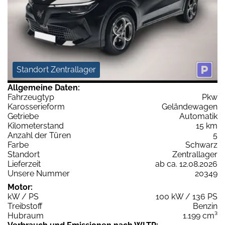
Standort Zentrallager
Allgemeine Daten:
Fahrzeugtyp
Pkw
Karosserieform
Geländewagen
Getriebe
Automatik
Kilometerstand
15 km
Anzahl der Türen
5
Farbe
Schwarz
Standort
Zentrallager
Lieferzeit
ab ca. 12.08.2026
Unsere Nummer
20349
Motor:
kW / PS
100 kW / 136 PS
Treibstoff
Benzin
Hubraum
1.199 cm³