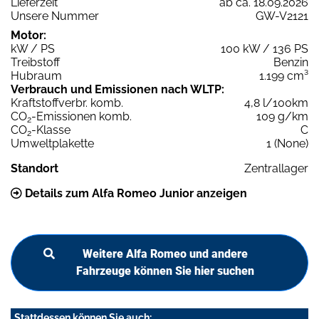
Lieferzeit
ab ca. 18.09.2026
Unsere Nummer
GW-V2121
Motor:
kW / PS
100 kW / 136 PS
Treibstoff
Benzin
Hubraum
1.199 cm³
Verbrauch und Emissionen nach WLTP:
Kraftstoffverbr. komb.
4,8 l/100km
CO
-Emissionen komb.
109 g/km
2
CO
-Klasse
C
2
Umweltplakette
1 (None)
Standort
Zentrallager
Details zum Alfa Romeo Junior anzeigen
Weitere Alfa Romeo und andere
Fahrzeuge können Sie hier suchen
Stattdessen können Sie auch: