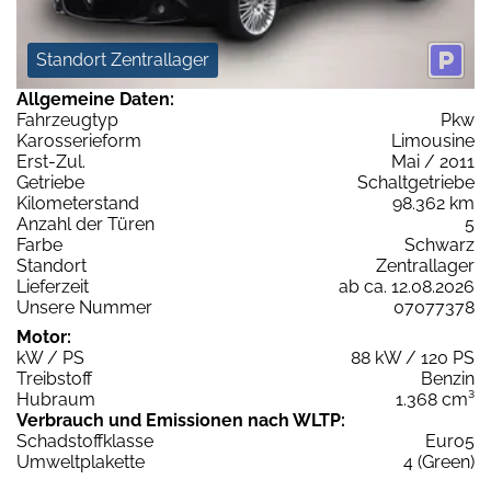
Standort Zentrallager
Allgemeine Daten:
Fahrzeugtyp
Pkw
Karosserieform
Limousine
Erst-Zul.
Mai / 2011
Getriebe
Schaltgetriebe
Kilometerstand
98.362 km
Anzahl der Türen
5
Farbe
Schwarz
Standort
Zentrallager
Lieferzeit
ab ca. 12.08.2026
Unsere Nummer
07077378
Motor:
kW / PS
88 kW / 120 PS
Treibstoff
Benzin
Hubraum
1.368 cm³
Verbrauch und Emissionen nach WLTP:
Schadstoffklasse
Euro5
Umweltplakette
4 (Green)