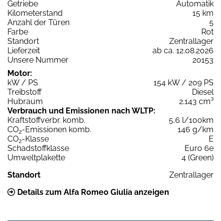
Getriebe
Automatik
Kilometerstand
15 km
Anzahl der Türen
5
Farbe
Rot
Standort
Zentrallager
Lieferzeit
ab ca. 12.08.2026
Unsere Nummer
20153
Motor:
kW / PS
154 kW / 209 PS
Treibstoff
Diesel
Hubraum
2.143 cm³
Verbrauch und Emissionen nach WLTP:
Kraftstoffverbr. komb.
5,6 l/100km
CO
-Emissionen komb.
146 g/km
2
CO
-Klasse
E
2
Schadstoffklasse
Euro 6e
Umweltplakette
4 (Green)
Standort
Zentrallager
Details zum Alfa Romeo Giulia anzeigen