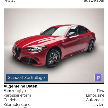
MWSt:
ausweisbar
Standort Zentrallager
Allgemeine Daten:
Fahrzeugtyp
Pkw
Karosserieform
Limousine
Getriebe
Automatik
Kilometerstand
15 km