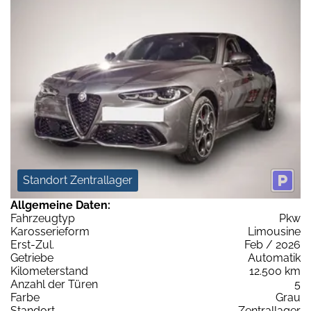
Standort Zentrallager
Allgemeine Daten:
Fahrzeugtyp
Pkw
Karosserieform
Limousine
Erst-Zul.
Feb / 2026
Getriebe
Automatik
Kilometerstand
12.500 km
Anzahl der Türen
5
Farbe
Grau
Standort
Zentrallager