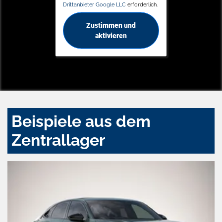
Drittanbieter Google LLC
erforderlich.
Zustimmen und
aktivieren
Beispiele aus dem
Zentrallager