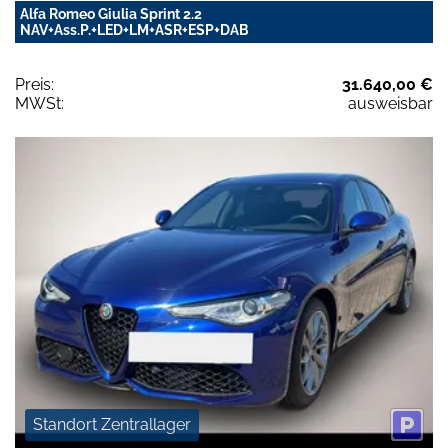
Alfa Romeo Giulia Sprint 2.2
NAV+Ass.P.+LED+LM+ASR+ESP+DAB
Preis:
31.640,00 €
MWSt:
ausweisbar
Standort Zentrallager