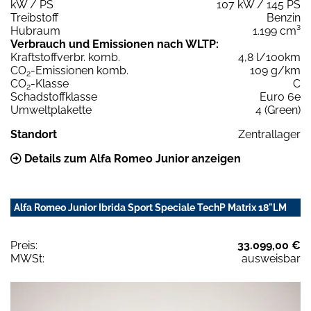
kW / PS
107 kW / 145 PS
Treibstoff
Benzin
Hubraum
1.199 cm³
Verbrauch und Emissionen nach WLTP:
Kraftstoffverbr. komb.
4,8 l/100km
CO
-Emissionen komb.
109 g/km
2
CO
-Klasse
C
2
Schadstoffklasse
Euro 6e
Umweltplakette
4 (Green)
Standort
Zentrallager
Details zum Alfa Romeo Junior anzeigen
Alfa Romeo Junior Ibrida Sport Speciale TechP Matrix 18"LM
Preis:
33.099,00 €
MWSt:
ausweisbar