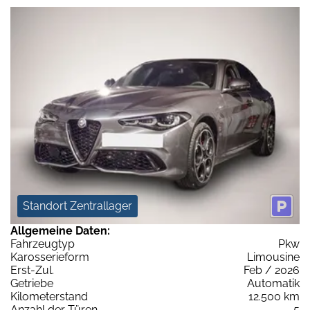
Standort Zentrallager
Allgemeine Daten:
Fahrzeugtyp
Pkw
Karosserieform
Limousine
Erst-Zul.
Feb / 2026
Getriebe
Automatik
Kilometerstand
12.500 km
Anzahl der Türen
5