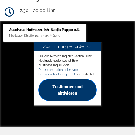
7.30 - 20.00 Uhr
Autohaus Hofmann, Inh. Nadja Pappe e.K.
Merlauer Straße 10, 35325 Mücke
Zustimmung erforderlich
Für die Aktivierung der Karten- und
Navigationsdienste ist Ihre
Zustimmung zu den
Datenschutzrichtlinien vom
Drittanbieter Google LLC
erforderlich.
Zustimmen und
aktivieren