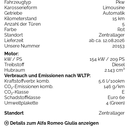
Fahrzeugtyp
Pkw
Karosserieform
Limousine
Getriebe
Automatik
Kilometerstand
15 km
Anzahl der Türen
5
Farbe
Rot
Standort
Zentrallager
Lieferzeit
ab ca. 12.08.2026
Unsere Nummer
20153
Motor:
kW / PS
154 kW / 209 PS
Treibstoff
Diesel
Hubraum
2.143 cm³
Verbrauch und Emissionen nach WLTP:
Kraftstoffverbr. komb.
5,6 l/100km
CO
-Emissionen komb.
146 g/km
2
CO
-Klasse
E
2
Schadstoffklasse
Euro 6e
Umweltplakette
4 (Green)
Standort
Zentrallager
Details zum Alfa Romeo Giulia anzeigen