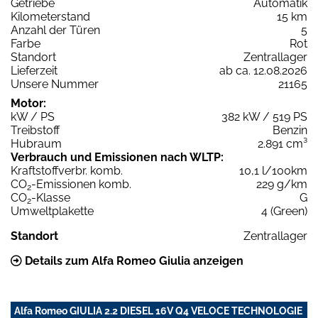
Getriebe
Automatik
Kilometerstand
15 km
Anzahl der Türen
5
Farbe
Rot
Standort
Zentrallager
Lieferzeit
ab ca. 12.08.2026
Unsere Nummer
21165
Motor:
kW / PS
382 kW / 519 PS
Treibstoff
Benzin
Hubraum
2.891 cm³
Verbrauch und Emissionen nach WLTP:
Kraftstoffverbr. komb.
10,1 l/100km
CO
-Emissionen komb.
229 g/km
2
CO
-Klasse
G
2
Umweltplakette
4 (Green)
Standort
Zentrallager
Details zum Alfa Romeo Giulia anzeigen
Alfa Romeo GIULIA 2.2 DIESEL 16V Q4 VELOCE TECHNOLOGIE