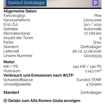
Standort Zentrallager
Allgemeine Daten:
Fahrzeugtyp
Pkw
Karosserieform
Limousine
Erst-Zul.
Jun / 2021
Getriebe
Automatik
Kilometerstand
77.768 km
Anzahl der Türen
5
Farbe
Grau
Standort
Zentrallager
Lieferzeit
ab ca. 12.08.2026
Unsere Nummer
G0025539
Motor:
kW / PS
140 kW / 190 PS
Hubraum
2.143 cm³
Verbrauch und Emissionen nach WLTP:
Schadstoffklasse
Euro6d-TEMP
Umweltplakette
4 (Green)
Standort
Zentrallager
Details zum Alfa Romeo Giulia anzeigen