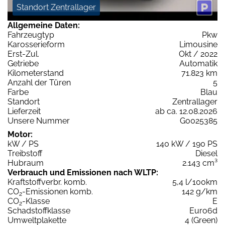
Standort Zentrallager
Allgemeine Daten:
Fahrzeugtyp
Pkw
Karosserieform
Limousine
Erst-Zul.
Okt / 2022
Getriebe
Automatik
Kilometerstand
71.823 km
Anzahl der Türen
5
Farbe
Blau
Standort
Zentrallager
Lieferzeit
ab ca. 12.08.2026
Unsere Nummer
G0025385
Motor:
kW / PS
140 kW / 190 PS
Treibstoff
Diesel
Hubraum
2.143 cm³
Verbrauch und Emissionen nach WLTP:
Kraftstoffverbr. komb.
5,4 l/100km
CO
-Emissionen komb.
142 g/km
2
CO
-Klasse
E
2
Schadstoffklasse
Euro6d
Umweltplakette
4 (Green)