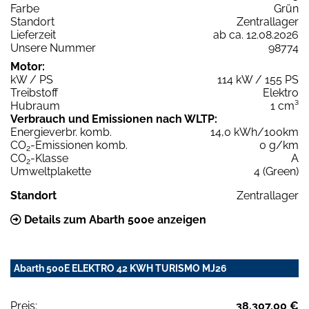
Farbe
Grün
Standort
Zentrallager
Lieferzeit
ab ca. 12.08.2026
Unsere Nummer
98774
Motor:
kW / PS
114 kW / 155 PS
Treibstoff
Elektro
Hubraum
1 cm³
Verbrauch und Emissionen nach WLTP:
Energieverbr. komb.
14,0 kWh/100km
CO
-Emissionen komb.
0 g/km
2
CO
-Klasse
A
2
Umweltplakette
4 (Green)
Standort
Zentrallager
Details zum Abarth 500e anzeigen
Abarth 500E ELEKTRO 42 KWH TURISMO MJ26
Preis:
38.307,00 €