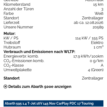
Kilometerstand
15 km
Anzahl der Türen
3
Farbe
Weiß
Standort
Zentrallager
Lieferzeit
ab ca. 12.08.2026
Unsere Nummer
20589
Motor:
kW / PS
114 kW / 155 PS
Treibstoff
Elektro
Hubraum
1 cm³
Verbrauch und Emissionen nach WLTP:
Energieverbr. komb.
17,9 kWh/100km
CO
-Emissionen komb.
0 g/km
2
CO
-Klasse
A
2
Umweltplakette
4 (Green)
Standort
Zentrallager
Details zum Abarth 500e anzeigen
Abarth 595 1.4 T-Jet 16V 145 Nav CarPlay PDC 17'Touring