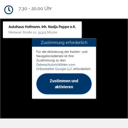
7.30 - 20.00 Uhr
Autohaus Hofmann, Inh. Nadja Pappe e.K.
Merlauer Straße 10, 35325 Mücke
Zustimmung erforderlich
Für die Aktivierung der Karten- und
Navigationsdienste ist Ihre
Zustimmung zu den
Datenschutzrichtlinien vom
Drittanbieter Google LLC
erforderlich.
Zustimmen und
aktivieren