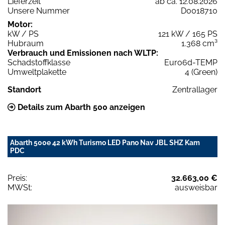
Lieferzeit
ab ca. 12.08.2026
Unsere Nummer
D0018710
Motor:
kW / PS
121 kW / 165 PS
Hubraum
1.368 cm³
Verbrauch und Emissionen nach WLTP:
Schadstoffklasse
Euro6d-TEMP
Umweltplakette
4 (Green)
Standort
Zentrallager
Details zum Abarth 500 anzeigen
Abarth 500e 42 kWh Turismo LED Pano Nav JBL SHZ Kam
PDC
Preis:
32.663,00 €
MWSt:
ausweisbar