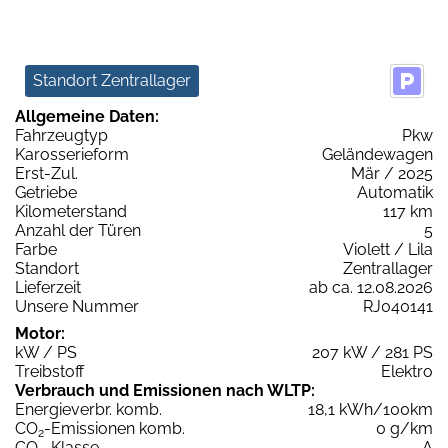
Standort Zentrallager
Allgemeine Daten:
Fahrzeugtyp
Pkw
Karosserieform
Geländewagen
Erst-Zul.
Mär / 2025
Getriebe
Automatik
Kilometerstand
117 km
Anzahl der Türen
5
Farbe
Violett / Lila
Standort
Zentrallager
Lieferzeit
ab ca. 12.08.2026
Unsere Nummer
RJ040141
Motor:
kW / PS
207 kW / 281 PS
Treibstoff
Elektro
Verbrauch und Emissionen nach WLTP:
Energieverbr. komb.
18,1 kWh/100km
CO
-Emissionen komb.
0 g/km
2
CO
-Klasse
A