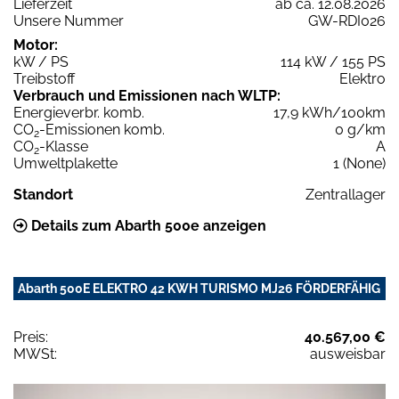
Lieferzeit
ab ca. 12.08.2026
Unsere Nummer
GW-RDI026
Motor:
kW / PS
114 kW / 155 PS
Treibstoff
Elektro
Verbrauch und Emissionen nach WLTP:
Energieverbr. komb.
17,9 kWh/100km
CO
-Emissionen komb.
0 g/km
2
CO
-Klasse
A
2
Umweltplakette
1 (None)
Standort
Zentrallager
Details zum Abarth 500e anzeigen
Abarth 500E ELEKTRO 42 KWH TURISMO MJ26 FÖRDERFÄHIG
Preis:
40.567,00 €
MWSt:
ausweisbar