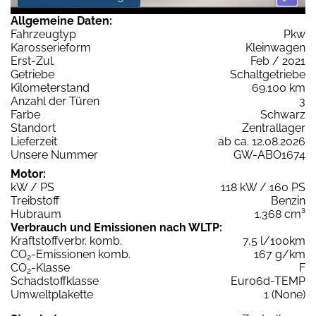
Allgemeine Daten:
Fahrzeugtyp
Pkw
Karosserieform
Kleinwagen
Erst-Zul.
Feb / 2021
Getriebe
Schaltgetriebe
Kilometerstand
69.100 km
Anzahl der Türen
3
Farbe
Schwarz
Standort
Zentrallager
Lieferzeit
ab ca. 12.08.2026
Unsere Nummer
GW-ABO1674
Motor:
kW / PS
118 kW / 160 PS
Treibstoff
Benzin
Hubraum
1.368 cm³
Verbrauch und Emissionen nach WLTP:
Kraftstoffverbr. komb.
7,5 l/100km
CO
-Emissionen komb.
167 g/km
2
CO
-Klasse
F
2
Schadstoffklasse
Euro6d-TEMP
Umweltplakette
1 (None)