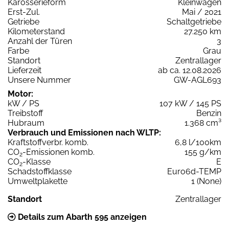
Karosserieform
Kleinwagen
Erst-Zul.
Mai / 2021
Getriebe
Schaltgetriebe
Kilometerstand
27.250 km
Anzahl der Türen
3
Farbe
Grau
Standort
Zentrallager
Lieferzeit
ab ca. 12.08.2026
Unsere Nummer
GW-AGL693
Motor:
kW / PS
107 kW / 145 PS
Treibstoff
Benzin
Hubraum
1.368 cm³
Verbrauch und Emissionen nach WLTP:
Kraftstoffverbr. komb.
6,8 l/100km
CO
-Emissionen komb.
155 g/km
2
CO
-Klasse
E
2
Schadstoffklasse
Euro6d-TEMP
Umweltplakette
1 (None)
Standort
Zentrallager
Details zum Abarth 595 anzeigen