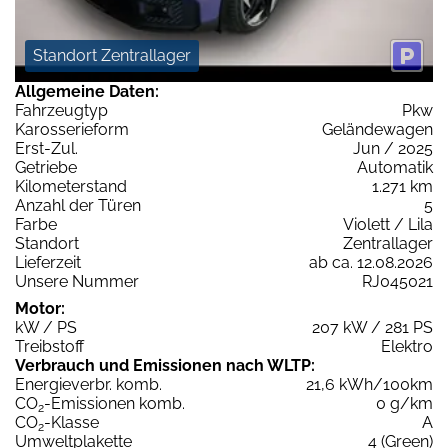
Standort Zentrallager
Allgemeine Daten:
Fahrzeugtyp
Pkw
Karosserieform
Geländewagen
Erst-Zul.
Jun / 2025
Getriebe
Automatik
Kilometerstand
1.271 km
Anzahl der Türen
5
Farbe
Violett / Lila
Standort
Zentrallager
Lieferzeit
ab ca. 12.08.2026
Unsere Nummer
RJ045021
Motor:
kW / PS
207 kW / 281 PS
Treibstoff
Elektro
Verbrauch und Emissionen nach WLTP:
Energieverbr. komb.
21,6 kWh/100km
CO
-Emissionen komb.
0 g/km
2
CO
-Klasse
A
2
Umweltplakette
4 (Green)