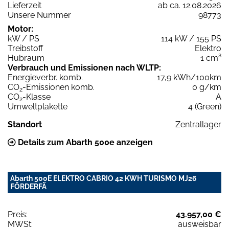
Lieferzeit
ab ca. 12.08.2026
Unsere Nummer
98773
Motor:
kW / PS
114 kW / 155 PS
Treibstoff
Elektro
Hubraum
1 cm³
Verbrauch und Emissionen nach WLTP:
Energieverbr. komb.
17,9 kWh/100km
CO
-Emissionen komb.
0 g/km
2
CO
-Klasse
A
2
Umweltplakette
4 (Green)
Standort
Zentrallager
Details zum Abarth 500e anzeigen
Abarth 500E ELEKTRO CABRIO 42 KWH TURISMO MJ26
FÖRDERFÄ
Preis:
43.957,00 €
MWSt:
ausweisbar