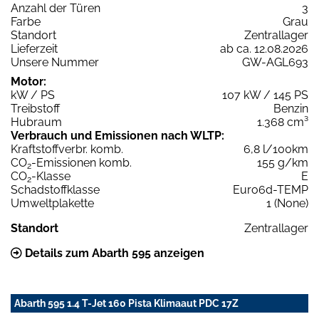
Anzahl der Türen
3
Farbe
Grau
Standort
Zentrallager
Lieferzeit
ab ca. 12.08.2026
Unsere Nummer
GW-AGL693
Motor:
kW / PS
107 kW / 145 PS
Treibstoff
Benzin
Hubraum
1.368 cm³
Verbrauch und Emissionen nach WLTP:
Kraftstoffverbr. komb.
6,8 l/100km
CO
-Emissionen komb.
155 g/km
2
CO
-Klasse
E
2
Schadstoffklasse
Euro6d-TEMP
Umweltplakette
1 (None)
Standort
Zentrallager
Details zum Abarth 595 anzeigen
Abarth 595 1.4 T-Jet 160 Pista Klimaaut PDC 17Z