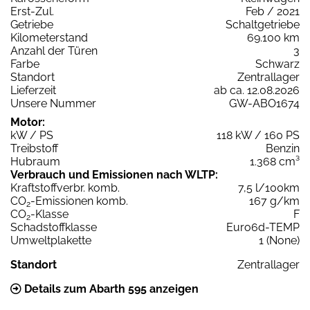
Erst-Zul.
Feb / 2021
Getriebe
Schaltgetriebe
Kilometerstand
69.100 km
Anzahl der Türen
3
Farbe
Schwarz
Standort
Zentrallager
Lieferzeit
ab ca. 12.08.2026
Unsere Nummer
GW-ABO1674
Motor:
kW / PS
118 kW / 160 PS
Treibstoff
Benzin
Hubraum
1.368 cm³
Verbrauch und Emissionen nach WLTP:
Kraftstoffverbr. komb.
7,5 l/100km
CO
-Emissionen komb.
167 g/km
2
CO
-Klasse
F
2
Schadstoffklasse
Euro6d-TEMP
Umweltplakette
1 (None)
Standort
Zentrallager
Details zum Abarth 595 anzeigen