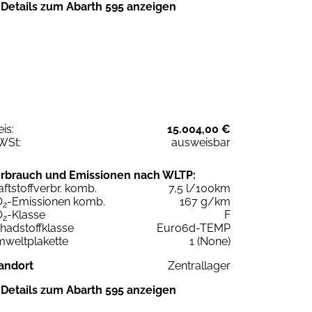
Details zum Abarth 595 anzeigen
eis:
15.004,00 €
WSt:
ausweisbar
rbrauch und Emissionen nach WLTP:
aftstoffverbr. komb.
7,5 l/100km
O
-Emissionen komb.
167 g/km
2
O
-Klasse
F
2
hadstoffklasse
Euro6d-TEMP
weltplakette
1 (None)
andort
Zentrallager
Details zum Abarth 595 anzeigen