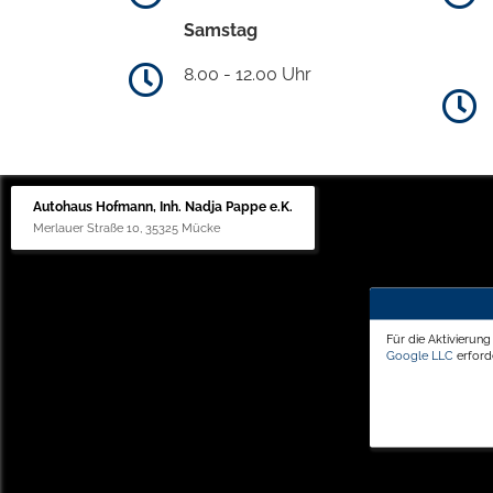
Samstag
8.00 - 12.00 Uhr
Autohaus Hofmann, Inh. Nadja Pappe e.K.
Merlauer Straße 10, 35325 Mücke
Für die Aktivierun
Google LLC
erforde