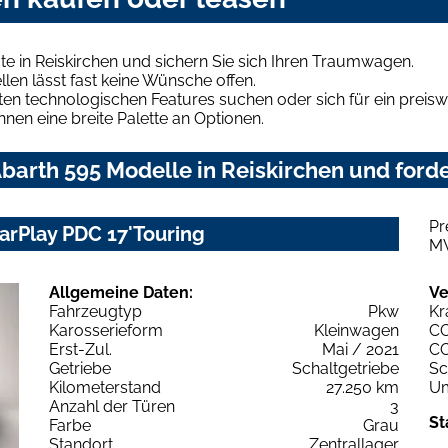
e in Reiskirchen und sichern Sie sich Ihren Traumwagen.
len lässt fast keine Wünsche offen.
en technologischen Features suchen oder sich für ein preiswe
hnen eine breite Palette an Optionen.
arth 595 Modelle in Reiskirchen und forde
Pr
CarPlay PDC 17'Touring
M
Allgemeine Daten:
Ve
Fahrzeugtyp
Pkw
Kr
Karosserieform
Kleinwagen
C
Erst-Zul.
Mai / 2021
C
Getriebe
Schaltgetriebe
Sc
Kilometerstand
27.250 km
Um
Anzahl der Türen
3
St
Farbe
Grau
Standort
Zentrallager