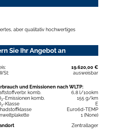
rtes, aber qualitativ hochwertiges
rn Sie Ihr Angebot an
eis:
19.620,00 €
WSt:
ausweisbar
rbrauch und Emissionen nach WLTP:
aftstoffverbr. komb.
6,8 l/100km
O
-Emissionen komb.
155 g/km
2
O
-Klasse
E
2
hadstoffklasse
Euro6d-TEMP
weltplakette
1 (None)
andort
Zentrallager