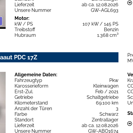
Lieferzeit
ab ca. 12.08.2026
Unsere Nummer
GW-AGL693
Motor:
kW / PS
107 kW / 145 PS
Treibstoff
Benzin
Hubraum
1.368 cm³
Pr
imaaut PDC 17Z
M
Allgemeine Daten:
Ve
Fahrzeugtyp
Pkw
Kr
Karosserieform
Kleinwagen
C
Erst-Zul.
Feb / 2021
C
Getriebe
Schaltgetriebe
Sc
Kilometerstand
69.100 km
Um
Anzahl der Türen
3
St
Farbe
Schwarz
Standort
Zentrallager
Lieferzeit
ab ca. 12.08.2026
Unsere Nummer
GW-ABO1674