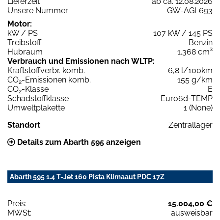
Lieferzeit
ab ca. 12.08.2026
Unsere Nummer
GW-AGL693
Motor:
kW / PS
107 kW / 145 PS
Treibstoff
Benzin
Hubraum
1.368 cm³
Verbrauch und Emissionen nach WLTP:
Kraftstoffverbr. komb.
6,8 l/100km
CO
-Emissionen komb.
155 g/km
2
CO
-Klasse
E
2
Schadstoffklasse
Euro6d-TEMP
Umweltplakette
1 (None)
Standort
Zentrallager
Details zum Abarth 595 anzeigen
Abarth 595 1.4 T-Jet 160 Pista Klimaaut PDC 17Z
Preis:
15.004,00 €
MWSt:
ausweisbar