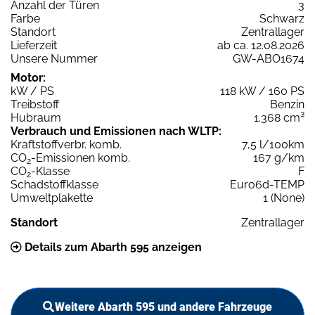
Anzahl der Türen
3
Farbe
Schwarz
Standort
Zentrallager
Lieferzeit
ab ca. 12.08.2026
Unsere Nummer
GW-ABO1674
Motor:
kW / PS
118 kW / 160 PS
Treibstoff
Benzin
Hubraum
1.368 cm³
Verbrauch und Emissionen nach WLTP:
Kraftstoffverbr. komb.
7,5 l/100km
CO
-Emissionen komb.
167 g/km
2
CO
-Klasse
F
2
Schadstoffklasse
Euro6d-TEMP
Umweltplakette
1 (None)
Standort
Zentrallager
Details zum Abarth 595 anzeigen
Weitere Abarth 595 und andere Fahrzeuge