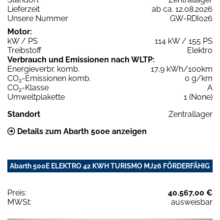
Lieferzeit
ab ca. 12.08.2026
Unsere Nummer
GW-RDI026
Motor:
kW / PS
114 kW / 155 PS
Treibstoff
Elektro
Verbrauch und Emissionen nach WLTP:
Energieverbr. komb.
17,9 kWh/100km
CO
-Emissionen komb.
0 g/km
2
CO
-Klasse
A
2
Umweltplakette
1 (None)
Standort
Zentrallager
Details zum Abarth 500e anzeigen
Abarth 500E ELEKTRO 42 KWH TURISMO MJ26 FÖRDERFÄHIG
Preis:
40.567,00 €
MWSt:
ausweisbar