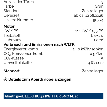
Anzahl der Türen
3
Farbe
Grün
Standort
Zentrallager
Lieferzeit
ab ca. 12.08.2026
Unsere Nummer
98774
Motor:
kW / PS
114 kW / 155 PS
Treibstoff
Elektro
Hubraum
1 cm³
Verbrauch und Emissionen nach WLTP:
Energieverbr. komb.
14,0 kWh/100km
CO
-Emissionen komb.
0 g/km
2
CO
-Klasse
A
2
Umweltplakette
4 (Green)
Standort
Zentrallager
Details zum Abarth 500e anzeigen
Abarth 500E ELEKTRO 42 KWH TURISMO MJ26