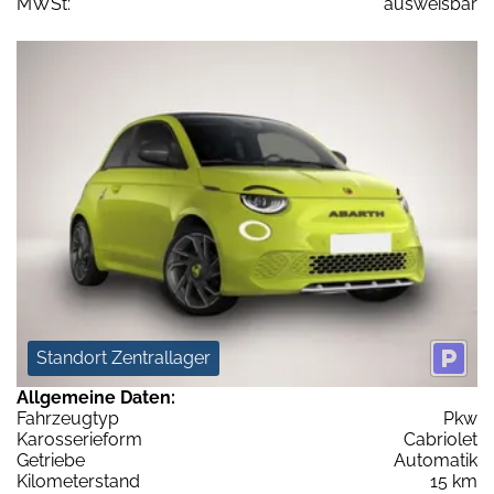
MWSt:
ausweisbar
Standort Zentrallager
Allgemeine Daten:
Fahrzeugtyp
Pkw
Karosserieform
Cabriolet
Getriebe
Automatik
Kilometerstand
15 km