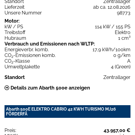
Standort
Zentrallager
Lieferzeit
ab ca. 12.08.2026
Unsere Nummer
98773
Motor:
kW / PS
114 kW / 155 PS
Treibstoff
Elektro
Hubraum
1 cm³
Verbrauch und Emissionen nach WLTP:
Energieverbr. komb.
17,9 kWh/100km
CO
-Emissionen komb.
0 g/km
2
CO
-Klasse
A
2
Umweltplakette
4 (Green)
Standort
Zentrallager
Details zum Abarth 500e anzeigen
Abarth 500E ELEKTRO CABRIO 42 KWH TURISMO MJ26
FÖRDERFÄ
Preis:
43.957,00 €