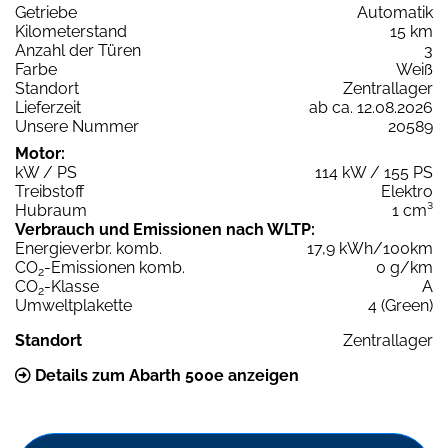
Getriebe
Automatik
Kilometerstand
15 km
Anzahl der Türen
3
Farbe
Weiß
Standort
Zentrallager
Lieferzeit
ab ca. 12.08.2026
Unsere Nummer
20589
Motor:
kW / PS
114 kW / 155 PS
Treibstoff
Elektro
Hubraum
1 cm³
Verbrauch und Emissionen nach WLTP:
Energieverbr. komb.
17,9 kWh/100km
CO
-Emissionen komb.
0 g/km
2
CO
-Klasse
A
2
Umweltplakette
4 (Green)
Standort
Zentrallager
Details zum Abarth 500e anzeigen