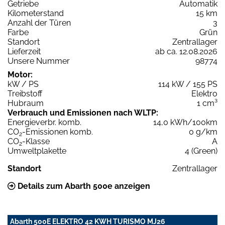
Getriebe
Automatik
Kilometerstand
15 km
Anzahl der Türen
3
Farbe
Grün
Standort
Zentrallager
Lieferzeit
ab ca. 12.08.2026
Unsere Nummer
98774
Motor:
kW / PS
114 kW / 155 PS
Treibstoff
Elektro
Hubraum
1 cm³
Verbrauch und Emissionen nach WLTP:
Energieverbr. komb.
14,0 kWh/100km
CO
-Emissionen komb.
0 g/km
2
CO
-Klasse
A
2
Umweltplakette
4 (Green)
Standort
Zentrallager
Details zum Abarth 500e anzeigen
Abarth 500E ELEKTRO 42 KWH TURISMO MJ26