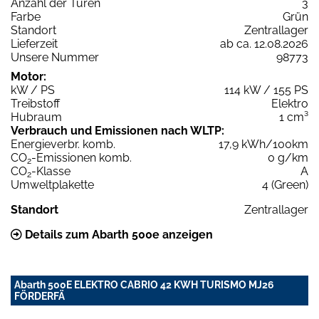
Anzahl der Türen
3
Farbe
Grün
Standort
Zentrallager
Lieferzeit
ab ca. 12.08.2026
Unsere Nummer
98773
Motor:
kW / PS
114 kW / 155 PS
Treibstoff
Elektro
Hubraum
1 cm³
Verbrauch und Emissionen nach WLTP:
Energieverbr. komb.
17,9 kWh/100km
CO
-Emissionen komb.
0 g/km
2
CO
-Klasse
A
2
Umweltplakette
4 (Green)
Standort
Zentrallager
Details zum Abarth 500e anzeigen
Abarth 500E ELEKTRO CABRIO 42 KWH TURISMO MJ26
FÖRDERFÄ