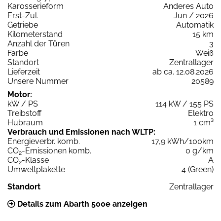
Karosserieform
Anderes Auto
Erst-Zul.
Jun / 2026
Getriebe
Automatik
Kilometerstand
15 km
Anzahl der Türen
3
Farbe
Weiß
Standort
Zentrallager
Lieferzeit
ab ca. 12.08.2026
Unsere Nummer
20589
Motor:
kW / PS
114 kW / 155 PS
Treibstoff
Elektro
Hubraum
1 cm³
Verbrauch und Emissionen nach WLTP:
Energieverbr. komb.
17,9 kWh/100km
CO
-Emissionen komb.
0 g/km
2
CO
-Klasse
A
2
Umweltplakette
4 (Green)
Standort
Zentrallager
Details zum Abarth 500e anzeigen