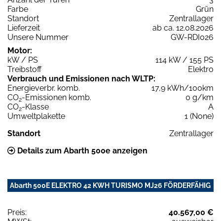
Farbe
Grün
Standort
Zentrallager
Lieferzeit
ab ca. 12.08.2026
Unsere Nummer
GW-RDI026
Motor:
kW / PS
114 kW / 155 PS
Treibstoff
Elektro
Verbrauch und Emissionen nach WLTP:
Energieverbr. komb.
17,9 kWh/100km
CO
-Emissionen komb.
0 g/km
2
CO
-Klasse
A
2
Umweltplakette
1 (None)
Standort
Zentrallager
Details zum Abarth 500e anzeigen
Abarth 500E ELEKTRO 42 KWH TURISMO MJ26 FÖRDERFÄHIG
Preis:
40.567,00 €