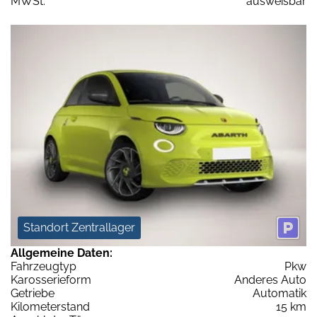
MWSt:
ausweisbar
Standort Zentrallager
Allgemeine Daten:
Fahrzeugtyp
Pkw
Karosserieform
Anderes Auto
Getriebe
Automatik
Kilometerstand
15 km