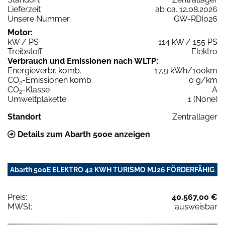
Lieferzeit
ab ca. 12.08.2026
Unsere Nummer
GW-RDI026
Motor:
kW / PS
114 kW / 155 PS
Treibstoff
Elektro
Verbrauch und Emissionen nach WLTP:
Energieverbr. komb.
17,9 kWh/100km
CO
-Emissionen komb.
0 g/km
2
CO
-Klasse
A
2
Umweltplakette
1 (None)
Standort
Zentrallager
Details zum Abarth 500e anzeigen
Abarth 500E ELEKTRO 42 KWH TURISMO MJ26 FÖRDERFÄHIG
Preis:
40.567,00 €
MWSt:
ausweisbar