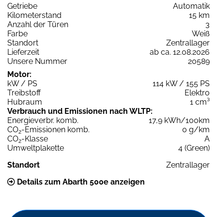
Getriebe
Automatik
Kilometerstand
15 km
Anzahl der Türen
3
Farbe
Weiß
Standort
Zentrallager
Lieferzeit
ab ca. 12.08.2026
Unsere Nummer
20589
Motor:
kW / PS
114 kW / 155 PS
Treibstoff
Elektro
Hubraum
1 cm³
Verbrauch und Emissionen nach WLTP:
Energieverbr. komb.
17,9 kWh/100km
CO
-Emissionen komb.
0 g/km
2
CO
-Klasse
A
2
Umweltplakette
4 (Green)
Standort
Zentrallager
Details zum Abarth 500e anzeigen