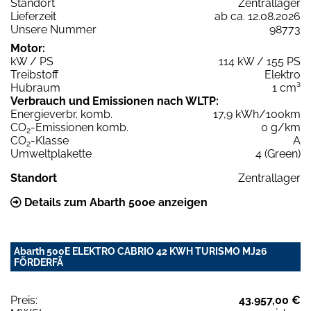
Standort
Zentrallager
Lieferzeit
ab ca. 12.08.2026
Unsere Nummer
98773
Motor:
kW / PS
114 kW / 155 PS
Treibstoff
Elektro
Hubraum
1 cm³
Verbrauch und Emissionen nach WLTP:
Energieverbr. komb.
17,9 kWh/100km
CO
-Emissionen komb.
0 g/km
2
CO
-Klasse
A
2
Umweltplakette
4 (Green)
Standort
Zentrallager
Details zum Abarth 500e anzeigen
Abarth 500E ELEKTRO CABRIO 42 KWH TURISMO MJ26
FÖRDERFÄ
Preis:
43.957,00 €