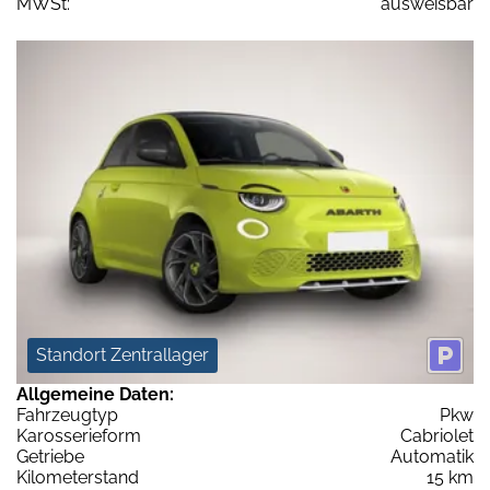
MWSt:
ausweisbar
Standort Zentrallager
Allgemeine Daten:
Fahrzeugtyp
Pkw
Karosserieform
Cabriolet
Getriebe
Automatik
Kilometerstand
15 km