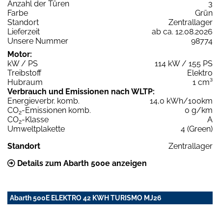
Anzahl der Türen
3
Farbe
Grün
Standort
Zentrallager
Lieferzeit
ab ca. 12.08.2026
Unsere Nummer
98774
Motor:
kW / PS
114 kW / 155 PS
Treibstoff
Elektro
Hubraum
1 cm³
Verbrauch und Emissionen nach WLTP:
Energieverbr. komb.
14,0 kWh/100km
CO
-Emissionen komb.
0 g/km
2
CO
-Klasse
A
2
Umweltplakette
4 (Green)
Standort
Zentrallager
Details zum Abarth 500e anzeigen
Abarth 500E ELEKTRO 42 KWH TURISMO MJ26