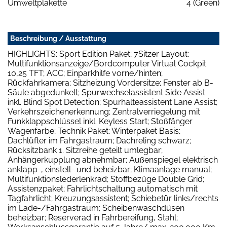
Umweltplakette
4 (Green)
Beschreibung / Ausstattung
HIGHLIGHTS: Sport Edition Paket; 7Sitzer Layout;
Multifunktionsanzeige/Bordcomputer Virtual Cockpit
10,25 TFT; ACC; Einparkhilfe vorne/hinten;
Rückfahrkamera; Sitzheizung Vordersitze; Fenster ab B-
Säule abgedunkelt; Spurwechselassistent Side Assist
inkl. Blind Spot Detection; Spurhalteassistent Lane Assist;
Verkehrszeichenerkennung; Zentralverriegelung mit
Funkklappschlüssel inkl. Keyless Start; Stoßfänger
Wagenfarbe; Technik Paket; Winterpaket Basis;
Dachlüfter im Fahrgastraum; Dachreling schwarz;
Rücksitzbank 1. Sitzreihe geteilt umlegbar;
Anhängerkupplung abnehmbar; Außenspiegel elektrisch
anklapp-, einstell- und beheizbar; Klimaanlage manual;
Multifunktionslederlenkrad; Stoffbezüge Double Grid;
Assistenzpaket; Fahrlichtschaltung automatisch mit
Tagfahrlicht; Kreuzungsassistent; Schiebetür links/rechts
im Lade-/Fahrgastraum; Scheibenwaschdüsen
beheizbar; Reserverad in Fahrbereifung, Stahl;