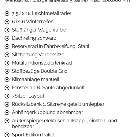
Werksanschlussgarantie auf 5 Jahre/ max. 200.000 Km
7,5J x 18 Leichtmetallräder
6Jx16 Winterreifen
Stoßfänger Wagenfarbe
Dachreling schwarz
Reserverad in Fahrbereifung, Stahl
Sitzheizung Vordersitze
Multifunktionslederlenkrad
Stoffbezüge Double Grid
Klimaanlage manuell
Fenster ab B-Säule abgedunkelt
7Sitzer Layout
Rücksitzbank 1. Sitzreihe geteilt umlegbar
Anhängerkupplung abnehmbar
Außenspiegel elektrisch anklapp-, einstell- und
beheizbar
Sport Edition Paket