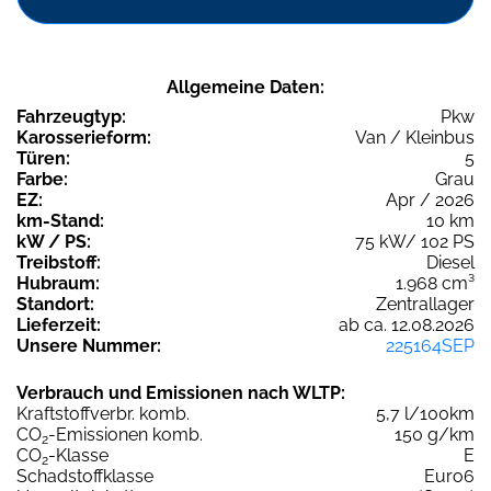
Allgemeine Daten:
Fahrzeugtyp:
Pkw
Karosserieform:
Van / Kleinbus
Türen:
5
Farbe:
Grau
EZ:
Apr / 2026
km-Stand:
10 km
kW / PS:
75 kW/ 102 PS
Treibstoff:
Diesel
Hubraum:
1.968 cm³
Standort:
Zentrallager
Lieferzeit:
ab ca. 12.08.2026
Unsere Nummer:
225164SEP
Verbrauch und Emissionen nach WLTP:
Kraftstoffverbr. komb.
5,7 l/100km
CO
-Emissionen komb.
150 g/km
2
CO
-Klasse
E
2
Schadstoffklasse
Euro6