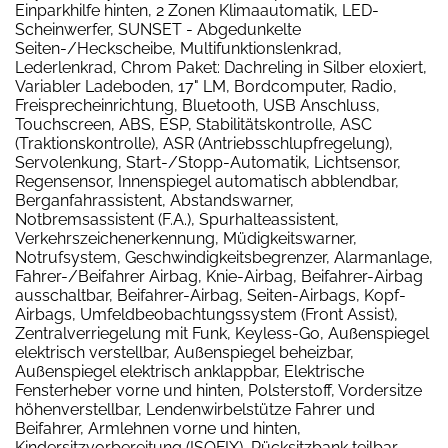
Einparkhilfe hinten, 2 Zonen Klimaautomatik, LED-
Scheinwerfer, SUNSET - Abgedunkelte
Seiten-/Heckscheibe, Multifunktionslenkrad,
Lederlenkrad, Chrom Paket: Dachreling in Silber eloxiert,
Variabler Ladeboden, 17" LM, Bordcomputer, Radio,
Freisprecheinrichtung, Bluetooth, USB Anschluss,
Touchscreen, ABS, ESP, Stabilitätskontrolle, ASC
(Traktionskontrolle), ASR (Antriebsschlupfregelung),
Servolenkung, Start-/Stopp-Automatik, Lichtsensor,
Regensensor, Innenspiegel automatisch abblendbar,
Berganfahrassistent, Abstandswarner,
Notbremsassistent (F.A.), Spurhalteassistent,
Verkehrszeichenerkennung, Müdigkeitswarner,
Notrufsystem, Geschwindigkeitsbegrenzer, Alarmanlage,
Fahrer-/Beifahrer Airbag, Knie-Airbag, Beifahrer-Airbag
ausschaltbar, Beifahrer-Airbag, Seiten-Airbags, Kopf-
Airbags, Umfeldbeobachtungssystem (Front Assist),
Zentralverriegelung mit Funk, Keyless-Go, Außenspiegel
elektrisch verstellbar, Außenspiegel beheizbar,
Außenspiegel elektrisch anklappbar, Elektrische
Fensterheber vorne und hinten, Polsterstoff, Vordersitze
höhenverstellbar, Lendenwirbelstütze Fahrer und
Beifahrer, Armlehnen vorne und hinten,
Kindersitzvorbereitung (ISOFIX), Rücksitzbank teilbar,