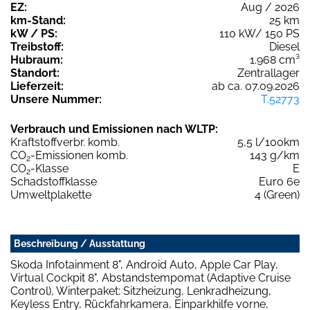
EZ:
Aug / 2026
km-Stand:
25 km
kW / PS:
110 kW/ 150 PS
Treibstoff:
Diesel
Hubraum:
1.968 cm³
Standort:
Zentrallager
Lieferzeit:
ab ca. 07.09.2026
Unsere Nummer:
T.52773
Verbrauch und Emissionen nach WLTP:
Kraftstoffverbr. komb.
5,5 l/100km
CO
-Emissionen komb.
143 g/km
2
CO
-Klasse
E
2
Schadstoffklasse
Euro 6e
Umweltplakette
4 (Green)
Beschreibung / Ausstattung
Skoda Infotainment 8", Android Auto, Apple Car Play,
Virtual Cockpit 8", Abstandstempomat (Adaptive Cruise
Control), Winterpaket: Sitzheizung, Lenkradheizung,
Keyless Entry, Rückfahrkamera, Einparkhilfe vorne,