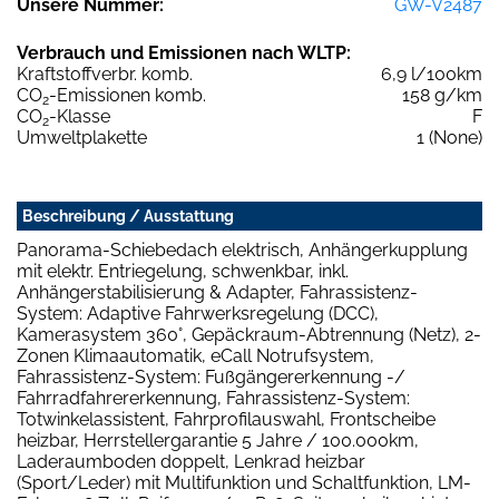
Unsere Nummer:
GW-V2487
Verbrauch und Emissionen nach WLTP:
Kraftstoffverbr. komb.
6,9 l/100km
CO
-Emissionen komb.
158 g/km
2
CO
-Klasse
F
2
Umweltplakette
1 (None)
Beschreibung / Ausstattung
Panorama-Schiebedach elektrisch, Anhängerkupplung
mit elektr. Entriegelung, schwenkbar, inkl.
Anhängerstabilisierung & Adapter, Fahrassistenz-
System: Adaptive Fahrwerksregelung (DCC),
Kamerasystem 360°, Gepäckraum-Abtrennung (Netz), 2-
Zonen Klimaautomatik, eCall Notrufsystem,
Fahrassistenz-System: Fußgängererkennung -/
Fahrradfahrererkennung, Fahrassistenz-System:
Totwinkelassistent, Fahrprofilauswahl, Frontscheibe
heizbar, Herrstellergarantie 5 Jahre / 100.000km,
Laderaumboden doppelt, Lenkrad heizbar
(Sport/Leder) mit Multifunktion und Schaltfunktion, LM-