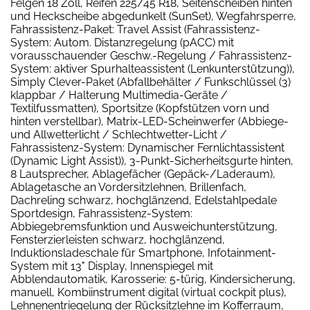
Felgen 18 Zoll, Reifen 225/45 R18, Seitenscheiben hinten
und Heckscheibe abgedunkelt (SunSet), Wegfahrsperre,
Fahrassistenz-Paket: Travel Assist (Fahrassistenz-
System: Autom. Distanzregelung (pACC) mit
vorausschauender Geschw.-Regelung / Fahrassistenz-
System: aktiver Spurhalteassistent (Lenkunterstützung)),
Simply Clever-Paket (Abfallbehälter / Funkschlüssel (3)
klappbar / Halterung Multimedia-Geräte /
Textilfussmatten), Sportsitze (Kopfstützen vorn und
hinten verstellbar), Matrix-LED-Scheinwerfer (Abbiege-
und Allwetterlicht / Schlechtwetter-Licht /
Fahrassistenz-System: Dynamischer Fernlichtassistent
(Dynamic Light Assist)), 3-Punkt-Sicherheitsgurte hinten,
8 Lautsprecher, Ablagefächer (Gepäck-/Laderaum),
Ablagetasche an Vordersitzlehnen, Brillenfach,
Dachreling schwarz, hochglänzend, Edelstahlpedale
Sportdesign, Fahrassistenz-System:
Abbiegebremsfunktion und Ausweichunterstützung,
Fensterzierleisten schwarz, hochglänzend,
Induktionsladeschale für Smartphone, Infotainment-
System mit 13" Display, Innenspiegel mit
Abblendautomatik, Karosserie: 5-türig, Kindersicherung,
manuell, Kombiinstrument digital (virtual cockpit plus),
Lehnenentriegelung der Rücksitzlehne im Kofferraum,