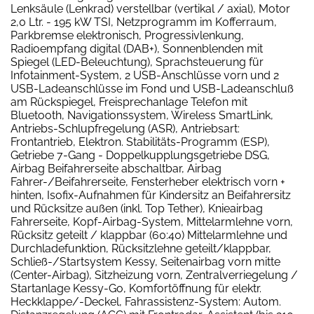
Lenksäule (Lenkrad) verstellbar (vertikal / axial), Motor
2,0 Ltr. - 195 kW TSI, Netzprogramm im Kofferraum,
Parkbremse elektronisch, Progressivlenkung,
Radioempfang digital (DAB+), Sonnenblenden mit
Spiegel (LED-Beleuchtung), Sprachsteuerung für
Infotainment-System, 2 USB-Anschlüsse vorn und 2
USB-Ladeanschlüsse im Fond und USB-Ladeanschluß
am Rückspiegel, Freisprechanlage Telefon mit
Bluetooth, Navigationssystem, Wireless SmartLink,
Antriebs-Schlupfregelung (ASR), Antriebsart:
Frontantrieb, Elektron. Stabilitäts-Programm (ESP),
Getriebe 7-Gang - Doppelkupplungsgetriebe DSG,
Airbag Beifahrerseite abschaltbar, Airbag
Fahrer-/Beifahrerseite, Fensterheber elektrisch vorn +
hinten, Isofix-Aufnahmen für Kindersitz an Beifahrersitz
und Rücksitze außen (inkl. Top Tether), Knieairbag
Fahrerseite, Kopf-Airbag-System, Mittelarmlehne vorn,
Rücksitz geteilt / klappbar (60:40) Mittelarmlehne und
Durchladefunktion, Rücksitzlehne geteilt/klappbar,
Schließ-/Startsystem Kessy, Seitenairbag vorn mitte
(Center-Airbag), Sitzheizung vorn, Zentralverriegelung /
Startanlage Kessy-Go, Komfortöffnung für elektr.
Heckklappe/-Deckel, Fahrassistenz-System: Autom.