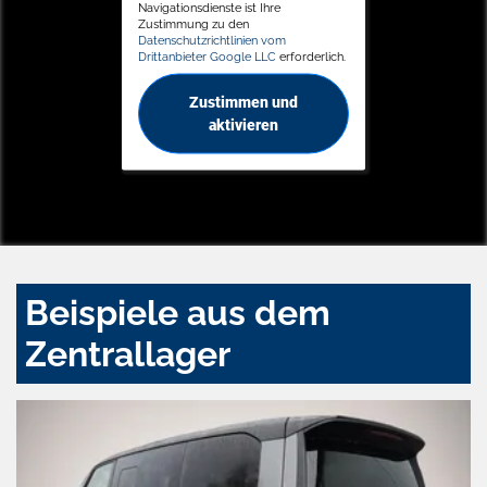
Navigationsdienste ist Ihre
Zustimmung zu den
Datenschutzrichtlinien vom
Drittanbieter Google LLC
erforderlich.
Zustimmen und
aktivieren
Beispiele aus dem
Zentrallager