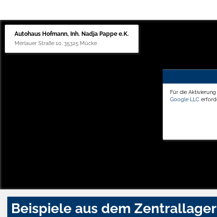
Autohaus Hofmann, Inh. Nadja Pappe e.K.
Merlauer Straße 10, 35325 Mücke
Für die Aktivierun
Google LLC
erforde
Beispiele aus dem Zentrallager