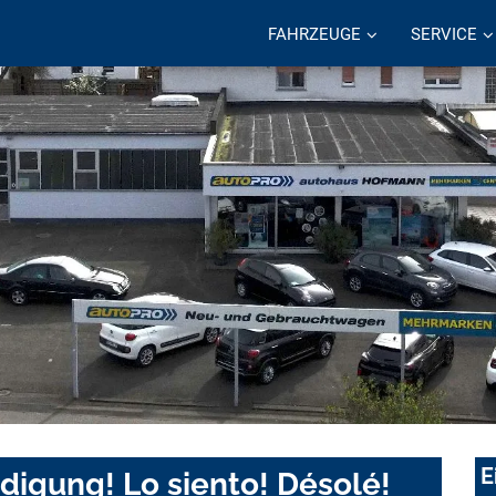
FAHRZEUGE
SERVICE
E
digung! Lo siento! Désolé!