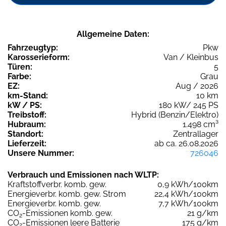
Allgemeine Daten:
Fahrzeugtyp:
Pkw
Karosserieform:
Van / Kleinbus
Türen:
5
Farbe:
Grau
EZ:
Aug / 2026
km-Stand:
10 km
kW / PS:
180 kW/ 245 PS
Treibstoff:
Hybrid (Benzin/Elektro)
Hubraum:
1.498 cm³
Standort:
Zentrallager
Lieferzeit:
ab ca. 26.08.2026
Unsere Nummer:
726046
Verbrauch und Emissionen nach WLTP:
Kraftstoffverbr. komb. gew.
0,9 kWh/100km
Energieverbr. komb. gew. Strom
22,4 kWh/100km
Energieverbr. komb. gew.
7,7 kWh/100km
CO
-Emissionen komb. gew.
21 g/km
2
CO
-Emissionen leere Batterie
175 g/km
2