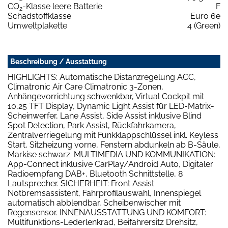
CO
-Klasse leere Batterie
F
2
Schadstoffklasse
Euro 6e
Umweltplakette
4 (Green)
Beschreibung / Ausstattung
HIGHLIGHTS: Automatische Distanzregelung ACC,
Climatronic Air Care Climatronic 3-Zonen,
Anhängevorrichtung schwenkbar, Virtual Cockpit mit
10,25 TFT Display, Dynamic Light Assist für LED-Matrix-
Scheinwerfer, Lane Assist, Side Assist inklusive Blind
Spot Detection, Park Assist, Rückfahrkamera,
Zentralverriegelung mit Funkklappschlüssel inkl. Keyless
Start, Sitzheizung vorne, Fenstern abdunkeln ab B-Säule,
Markise schwarz. MULTIMEDIA UND KOMMUNIKATION:
App-Connect inklusive CarPlay/Android Auto, Digitaler
Radioempfang DAB+, Bluetooth Schnittstelle, 8
Lautsprecher. SICHERHEIT: Front Assist
Notbremsassistent, Fahrprofilauswahl, Innenspiegel
automatisch abblendbar, Scheibenwischer mit
Regensensor. INNENAUSSTATTUNG UND KOMFORT:
Multifunktions-Lederlenkrad, Beifahrersitz Drehsitz,