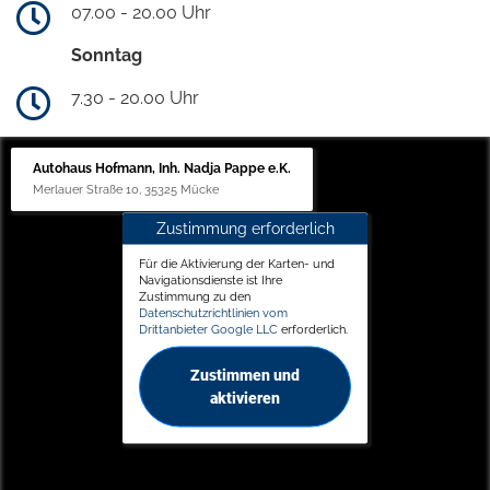
07.00 - 20.00 Uhr
Sonntag
7.30 - 20.00 Uhr
Autohaus Hofmann, Inh. Nadja Pappe e.K.
Merlauer Straße 10, 35325 Mücke
Zustimmung erforderlich
Für die Aktivierung der Karten- und
Navigationsdienste ist Ihre
Zustimmung zu den
Datenschutzrichtlinien vom
Drittanbieter Google LLC
erforderlich.
Zustimmen und
aktivieren