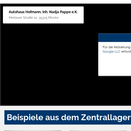
Autohaus Hofmann, Inh. Nadja Pappe e.K.
Merlauer Straße 10, 35325 Mücke
Für die Aktivierun
Google LLC
erforde
Beispiele aus dem Zentrallager