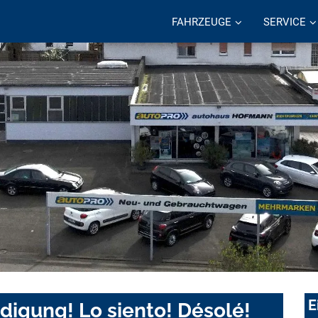
FAHRZEUGE
SERVICE
E
digung! Lo siento! Désolé!