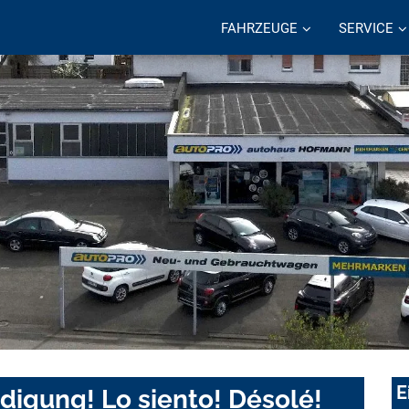
FAHRZEUGE
SERVICE
E
digung! Lo siento! Désolé!