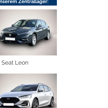
nserem Zentrallager:
Seat Leon