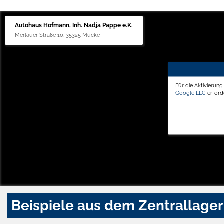
Autohaus Hofmann, Inh. Nadja Pappe e.K.
Merlauer Straße 10, 35325 Mücke
Für die Aktivierun
Google LLC
erforde
Beispiele aus dem Zentrallager