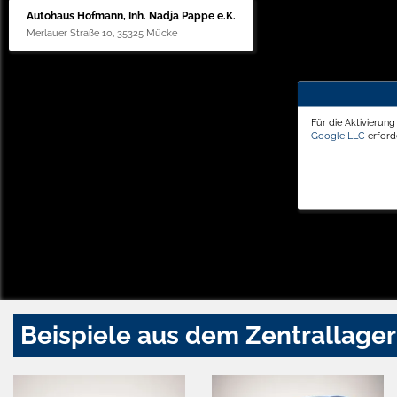
Autohaus Hofmann, Inh. Nadja Pappe e.K.
Merlauer Straße 10, 35325 Mücke
Für die Aktivierun
Google LLC
erforde
Beispiele aus dem Zentrallager