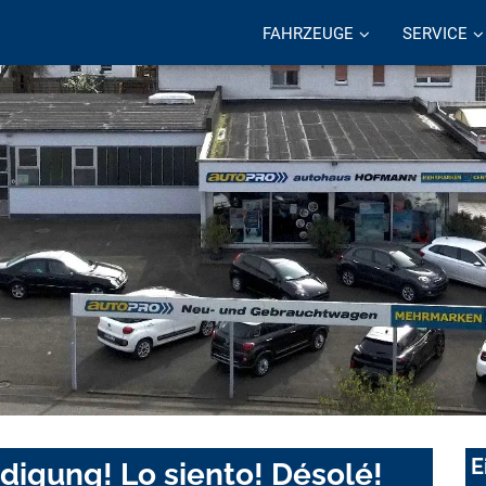
FAHRZEUGE
SERVICE
E
digung! Lo siento! Désolé!