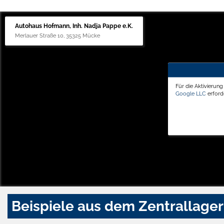
Autohaus Hofmann, Inh. Nadja Pappe e.K.
Merlauer Straße 10, 35325 Mücke
Für die Aktivierun
Google LLC
erforde
Beispiele aus dem Zentrallager