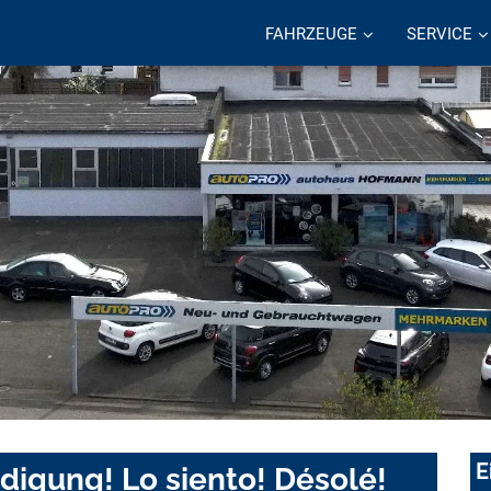
FAHRZEUGE
SERVICE
E
digung! Lo siento! Désolé!