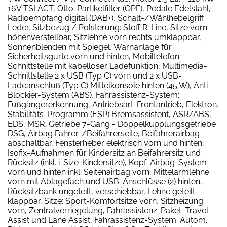
16V TSI ACT, Otto-Partikelfilter (OPF), Pedale Edelstahl,
Radioempfang digital (DAB+), Schalt-/Wählhebelgriff
Leder, Sitzbezug / Polsterung: Stoff R-Line, Sitze vorn
höhenverstellbar, Sitzlehne vorn rechts umklappbar,
Sonnenblenden mit Spiegel, Warnanlage für
Sicherheitsgurte vorn und hinten, Mobiltelefon
Schnittstelle mit kabelloser Ladefunktion, Multimedia-
Schnittstelle 2 x USB (Typ C) vorn und 2 x USB-
Ladeanschluß (Typ C) Mittelkonsole hinten (45 W), Anti-
Blockier-System (ABS), Fahrassistenz-System:
Fußgängererkennung, Antriebsart: Frontantrieb, Elektron.
Stabilitäts-Programm (ESP) Bremsassistent, ASR/ABS,
EDS, MSR, Getriebe 7-Gang - Doppelkupplungsgetriebe
DSG, Airbag Fahrer-/Beifahrerseite, Beifahrerairbag
abschaltbar, Fensterheber elektrisch vorn und hinten,
Isofix-Aufnahmen für Kindersitz an Beifahrersitz und
Rücksitz (inkl. i-Size-Kindersitze), Kopf-Airbag-System
vorn und hinten inkl. Seitenairbag vorn, Mittelarmlehne
vorn mit Ablagefach und USB-Anschlüsse (2) hinten,
Rücksitzbank ungeteilt, verschiebbar, Lehne geteilt
klappbar, Sitze: Sport-Komfortsitze vorn, Sitzheizung
vorn, Zentralverriegelung, Fahrassistenz-Paket: Travel
Assist und Lane Assist, Fahrassistenz-System: Autom.