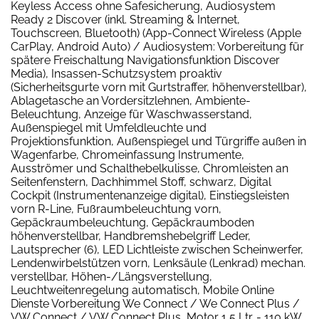
Keyless Access ohne Safesicherung, Audiosystem
Ready 2 Discover (inkl. Streaming & Internet,
Touchscreen, Bluetooth) (App-Connect Wireless (Apple
CarPlay, Android Auto) / Audiosystem: Vorbereitung für
spätere Freischaltung Navigationsfunktion Discover
Media), Insassen-Schutzsystem proaktiv
(Sicherheitsgurte vorn mit Gurtstraffer, höhenverstellbar),
Ablagetasche an Vordersitzlehnen, Ambiente-
Beleuchtung, Anzeige für Waschwasserstand,
Außenspiegel mit Umfeldleuchte und
Projektionsfunktion, Außenspiegel und Türgriffe außen in
Wagenfarbe, Chromeinfassung Instrumente,
Ausströmer und Schalthebelkulisse, Chromleisten an
Seitenfenstern, Dachhimmel Stoff, schwarz, Digital
Cockpit (Instrumentenanzeige digital), Einstiegsleisten
vorn R-Line, Fußraumbeleuchtung vorn,
Gepäckraumbeleuchtung, Gepäckraumboden
höhenverstellbar, Handbremshebelgriff Leder,
Lautsprecher (6), LED Lichtleiste zwischen Scheinwerfer,
Lendenwirbelstützen vorn, Lenksäule (Lenkrad) mechan.
verstellbar, Höhen-/Längsverstellung,
Leuchtweitenregelung automatisch, Mobile Online
Dienste Vorbereitung We Connect / We Connect Plus /
VW Connect / VW Connect Plus, Motor 1,5 Ltr. - 110 kW