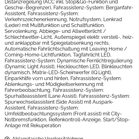
Distanzregelung (ACC inkl. Stop&Go-Funktion und
Geschw.-Begrenzer), Fahrassistenz-System: Berganfahr-
Assistent, Fahrassistenz-System:
Verkehrszeichenerkennung, Notrufsystem, Lenkrad
(Leder) mit Multifunktion und Schaltfunktion,
Servolenkung, Abbiege- und Allwetterlicht /
Schlechtwetter-Licht, Außenspiegel elektr. verstell-, heiz-
und anklappbar mit Spiegelabsenkung rechts,
Automatische Fahrlichtschaltung mit Leaving Home /
Coming-Home-Lichtfunktion, Tagfahrlicht LED,
Fahrassistenz-System: Dynamische Fernlichtregulierung
(Dynamic Light Assist), Heckleuchten LED, Blinkleuchten
dynamisch, Matrix-LED-Scheinwerfer (IQ.Light),
Einparkhilfe vorn und hinten, Fahrassistenz-System:
Ablenkungs- und Müdigkeitserkennung mit
Fahrerbeobachtung, Fahrassistenz-System:
Spurhalteassistent (Lane Assist), Fahrassistenz-System:
Spurwechselassistent (Side Assist) mit Auspark-
Assistent, Fahrassistenz-System:
Umfeldbeobachtungssystem (Front assist) mit City-
Notbremsfunktion, Reifenkontroll-Anzeige, Start/Stop-
Anlage mit Rekuperation
Ablagetasche Vordersitzlehnen