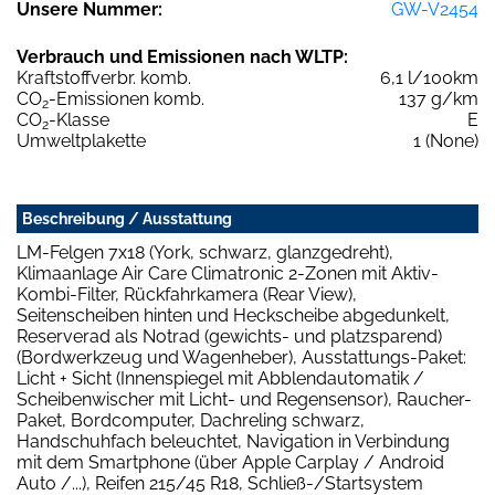
Unsere Nummer:
GW-V2454
Verbrauch und Emissionen nach WLTP:
Kraftstoffverbr. komb.
6,1 l/100km
CO
-Emissionen komb.
137 g/km
2
CO
-Klasse
E
2
Umweltplakette
1 (None)
Beschreibung / Ausstattung
LM-Felgen 7x18 (York, schwarz, glanzgedreht),
Klimaanlage Air Care Climatronic 2-Zonen mit Aktiv-
Kombi-Filter, Rückfahrkamera (Rear View),
Seitenscheiben hinten und Heckscheibe abgedunkelt,
Reserverad als Notrad (gewichts- und platzsparend)
(Bordwerkzeug und Wagenheber), Ausstattungs-Paket:
Licht + Sicht (Innenspiegel mit Abblendautomatik /
Scheibenwischer mit Licht- und Regensensor), Raucher-
Paket, Bordcomputer, Dachreling schwarz,
Handschuhfach beleuchtet, Navigation in Verbindung
mit dem Smartphone (über Apple Carplay / Android
Auto /...), Reifen 215/45 R18, Schließ-/Startsystem