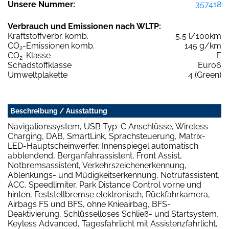
Unsere Nummer:
357418
Verbrauch und Emissionen nach WLTP:
Kraftstoffverbr. komb.
5,5 l/100km
CO
-Emissionen komb.
145 g/km
2
CO
-Klasse
E
2
Schadstoffklasse
Euro6
Umweltplakette
4 (Green)
Beschreibung / Ausstattung
Navigationssystem, USB Typ-C Anschlüsse, Wireless
Charging, DAB, SmartLink, Sprachsteuerung, Matrix-
LED-Hauptscheinwerfer, Innenspiegel automatisch
abblendend, Berganfahrassistent, Front Assist,
Notbremsassistent, Verkehrszeichenerkennung,
Ablenkungs- und Müdigkeitserkennung, Notrufassistent,
ACC, Speedlimiter, Park Distance Control vorne und
hinten, Feststellbremse elektronisch, Rückfahrkamera,
Airbags FS und BFS, ohne Knieairbag, BFS-
Deaktivierung, Schlüsselloses Schließ- und Startsystem,
Keyless Advanced, Tagesfahrlicht mit Assistenzfahrlicht,