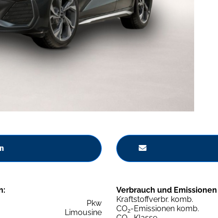
n
n:
Verbrauch und Emissionen
Kraftstoffverbr. komb.
Pkw
CO
-Emissionen komb.
2
Limousine
CO
-Klasse