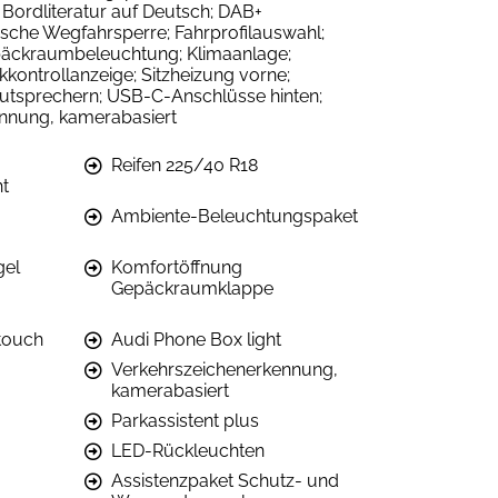
; Bordliteratur auf Deutsch; DAB+
nische Wegfahrsperre; Fahrprofilauswahl;
Gepäckraumbeleuchtung; Klimaanlage;
ontrollanzeige; Sitzheizung vorne;
autsprechern; USB-C-Anschlüsse hinten;
ennung, kamerabasiert
Reifen 225/40 R18
ht
Ambiente-Beleuchtungspaket
gel
Komfortöffnung
Gepäckraumklappe
touch
Audi Phone Box light
Verkehrszeichenerkennung,
kamerabasiert
Parkassistent plus
LED-Rückleuchten
Assistenzpaket Schutz- und