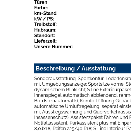
Türen:
Farbe:
km-Stand:
kW / PS:
Treibstoff:
Hubraum:
Standort:
Lieferzeit:
Unsere Nummer:
Beschreibung / Ausstattung
Sonderausstattung: Sportkontur-Lederlenkrad,
mit Umgebungsanzeige; Sportsitze vorne, St
dynamischem Blinklicht; S line Exterieurpake
Innenspiegel automatisch abblendend, rahmen
Bordsteinautomatik); Komfortöffnung Gepäck
automatische Umluftregelung, separat einst
mit Ausstiegswarnung und Querverkehrassiste
Insassenschutz); Assistenzpaket Fahren und 
Notfallassistent, Parkassistent plus mit Ein
8,0Jx18, Reifen 225/40 R18; S Line Interieu