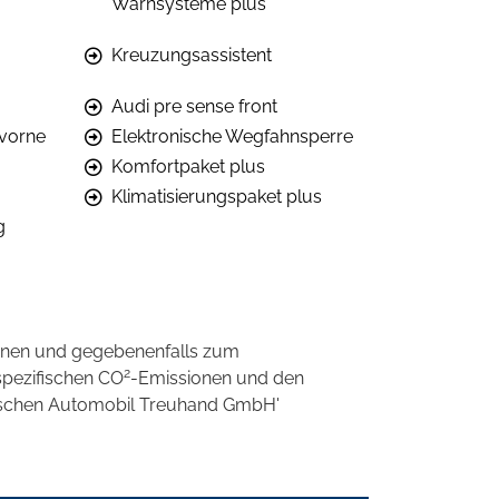
Warnsysteme plus
Kreuzungsassistent
Audi pre sense front
 vorne
Elektronische Wegfahnsperre
Komfortpaket plus
Klimatisierungspaket plus
g
onen und gegebenenfalls zum
2
spezifischen CO
-Emissionen und den
eutschen Automobil Treuhand GmbH'