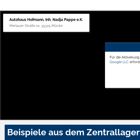
Autohaus Hofmann, Inh. Nadja Pappe e.K.
Merlauer Straße 10, 35325 Mücke
Für die Aktivierun
Google LLC
erforde
Beispiele aus dem Zentrallager