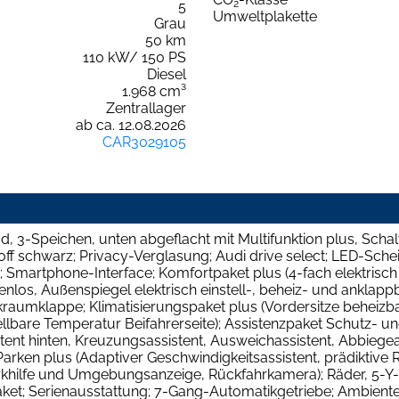
2
5
Umweltplakette
Grau
50 km
110 kW/ 150 PS
Diesel
1.968 cm³
Zentrallager
ab ca. 12.08.2026
CAR3029105
 3-Speichen, unten abgeflacht mit Multifunktion plus, Schalt
off schwarz; Privacy-Verglasung; Audi drive select; LED-Sch
t; Smartphone-Interface; Komfortpaket plus (4-fach elektrisch
los, Außenspiegel elektrisch einstell-, beheiz- und anklap
raumklappe; Klimatisierungspaket plus (Vordersitze beheizb
ellbare Temperatur Beifahrerseite); Assistenzpaket Schutz
nt hinten, Kreuzungsassistent, Ausweichassistent, Abbiegea
Parken plus (Adaptiver Geschwindigkeitsassistent, prädiktiv
parkhilfe und Umgebungsanzeige, Rückfahrkamera); Räder, 5-Y
r Paket; Serienausstattung; 7-Gang-Automatikgetriebe; Ambien