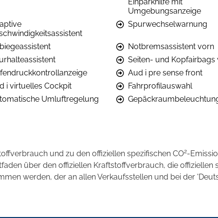
Einparkhilfe mit
Umgebungsanzeige
aptive
Spurwechselwarnung
schwindigkeitsassistent
biegeassistent
Notbremsassistent vorn
urhalteassistent
Seiten- und Kopfairbags
ifendruckkontrollanzeige
Aud i pre sense front
 i virtuelles Cockpit
Fahrprofilauswahl
tomatische Umluftregelung
Gepäckraumbeleuchtun
2
stoffverbrauch und zu den offiziellen spezifischen CO
-Emissi
en über den offiziellen Kraftstoffverbrauch, die offiziellen 
ommen werden, der an allen Verkaufsstellen und bei der 'D