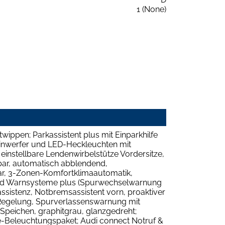
1 (None)
wippen; Parkassistent plus mit Einparkhilfe
einwerfer und LED-Heckleuchten mit
 einstellbare Lendenwirbelstütze Vordersitze,
pbar, automatisch abblendend,
ar, 3-Zonen-Komfortklimaautomatik,
- und Warnsysteme plus (Spurwechselwarnung
ssistenz, Notbremsassistent vorn, proaktiver
e Regelung, Spurverlassenswarnung mit
-Speichen, graphitgrau, glanzgedreht;
te-Beleuchtungspaket; Audi connect Notruf &