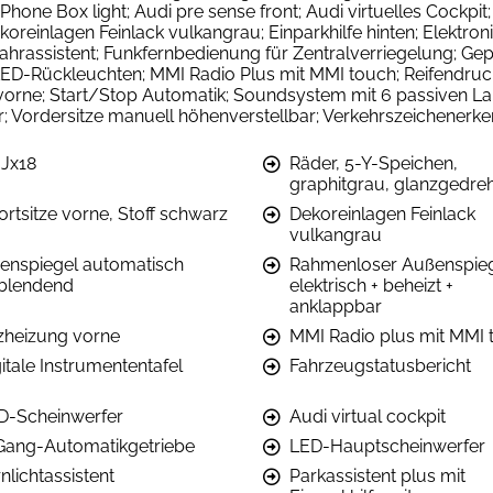
hone Box light; Audi pre sense front; Audi virtuelles Cockpit
koreinlagen Feinlack vulkangrau; Einparkhilfe hinten; Elektro
Anfahrassistent; Funkfernbedienung für Zentralverriegelung; 
ED-Rückleuchten; MMI Radio Plus mit MMI touch; Reifendruckk
 vorne; Start/Stop Automatik; Soundsystem mit 6 passiven L
; Vordersitze manuell höhenverstellbar; Verkehrszeichenerk
0Jx18
Räder, 5-Y-Speichen,
graphitgrau, glanzgedre
ortsitze vorne, Stoff schwarz
Dekoreinlagen Feinlack
vulkangrau
nenspiegel automatisch
Rahmenloser Außenspie
blendend
elektrisch + beheizt +
anklappbar
tzheizung vorne
MMI Radio plus mit MMI 
itale Instrumententafel
Fahrzeugstatusbericht
D-Scheinwerfer
Audi virtual cockpit
Gang-Automatikgetriebe
LED-Hauptscheinwerfer
nlichtassistent
Parkassistent plus mit