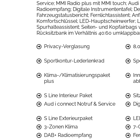
Service; MMI Radio plus mit MMI touch; Audi P
Radioempfang; Digitale Instrumententafel; De
Fahrzeugstatusbericht; Fernlichtassistent; 
Komfortschlüssel; LED-Hauptscheinwerfer; L
Spurhalteassistent; Seiten- und Kopfairbags
Rücksitzbank im Verhältnis 40:60 umklappbar
Privacy-Verglasung
8,
Sportkontur-Lederlenkrad
Sp
Klima-/Klimatisierungspaket
In
plus
ab
S Line Interieur Paket
Si
Aud i connect Notruf & Service
Dig
S Line Exterieurpaket
LE
3-Zonen Klima
7-
DAB+ Radioempfang
Fer