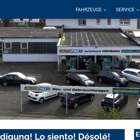
FAHRZEUGE
SERVICE
E
digung! Lo siento! Désolé!