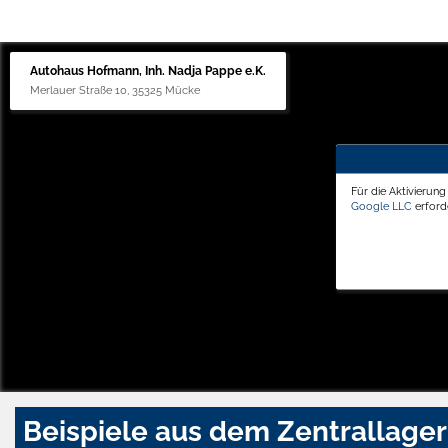
Autohaus Hofmann, Inh. Nadja Pappe e.K.
Merlauer Straße 10, 35325 Mücke
Für die Aktivierun
Google LLC
erforde
Beispiele aus dem Zentrallager