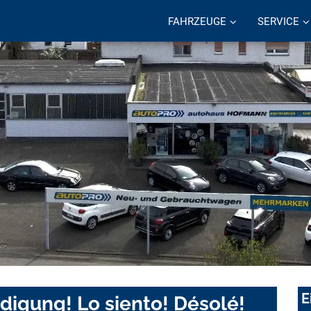
FAHRZEUGE
SERVICE
E
digung! Lo siento! Désolé!