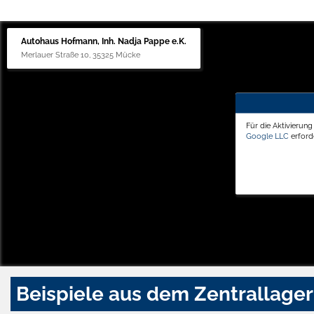
Autohaus Hofmann, Inh. Nadja Pappe e.K.
Merlauer Straße 10, 35325 Mücke
Für die Aktivierun
Google LLC
erforde
Beispiele aus dem Zentrallager