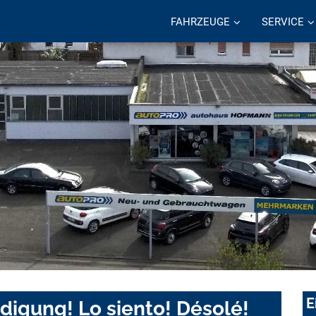
FAHRZEUGE
SERVICE
E
digung! Lo siento! Désolé!