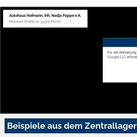
Autohaus Hofmann, Inh. Nadja Pappe e.K.
Merlauer Straße 10, 35325 Mücke
Für die Aktivierun
Google LLC
erforde
Beispiele aus dem Zentrallager