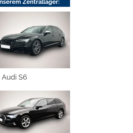
nserem Zentrallager:
Audi S6