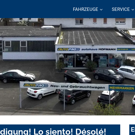
FAHRZEUGE
SERVICE
E
digung! Lo siento! Désolé!