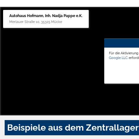
Autohaus Hofmann, Inh. Nadja Pappe e.K.
Merlauer Straße 10, 35325 Mücke
Für die Aktivierun
Google LLC
erforde
Beispiele aus dem Zentrallager