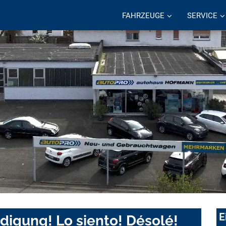
FAHRZEUGE
SERVICE
E
digung! Lo siento! Désolé!