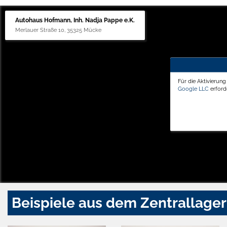
Autohaus Hofmann, Inh. Nadja Pappe e.K.
Merlauer Straße 10, 35325 Mücke
Für die Aktivierun
Google LLC
erforde
Beispiele aus dem Zentrallager