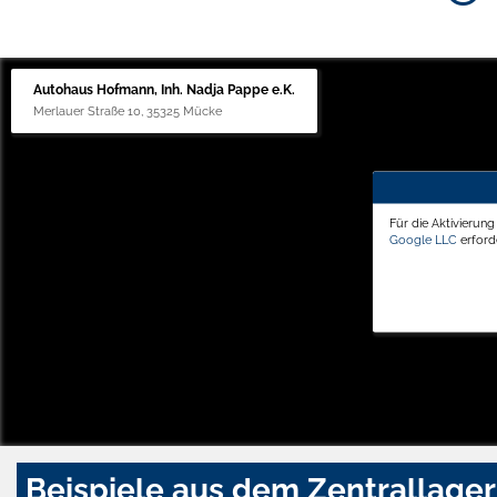
Autohaus Hofmann, Inh. Nadja Pappe e.K.
Merlauer Straße 10, 35325 Mücke
Für die Aktivierun
Google LLC
erforde
Beispiele aus dem Zentrallager