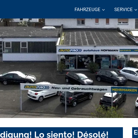
FAHRZEUGE
SERVICE
E
digung! Lo siento! Désolé!