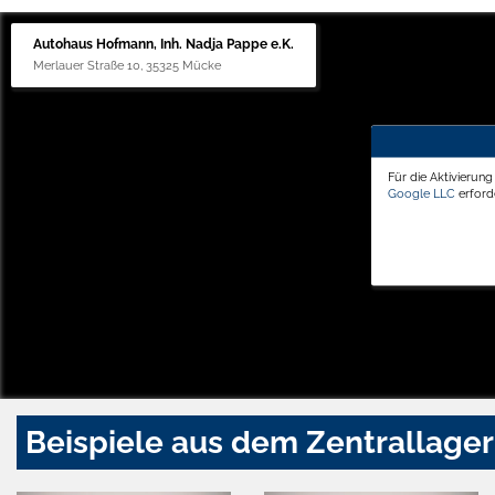
Autohaus Hofmann, Inh. Nadja Pappe e.K.
Merlauer Straße 10, 35325 Mücke
Für die Aktivierun
Google LLC
erforde
Beispiele aus dem Zentrallager