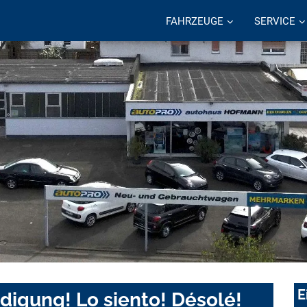
FAHRZEUGE
SERVICE
E
digung! Lo siento! Désolé!